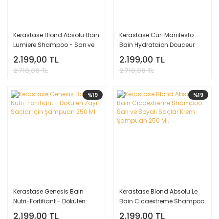
Kerastase Blond Absolu Bain
Kerastase Curl Manifesto
Lumiere Shampoo - Sarı ve
Bain Hydrataion Douceur
Gri Saçlar İçin Nemlendirici
Shampoo - Kıvırcık Saçlar
2.199,00 TL
2.199,00 TL
Şampuan 250 Ml.
İçin Bukle Belirgenleştirme
2.710,00 TL
2.710,00 TL
Şampuanı 250 Ml.
%19
%19
Kerastase Genesis Bain
Kerastase Blond Absolu Le
Nutri-Fortifiant - Dökülen
Bain Cicaextreme Shampoo
Zayıf Saçlar İçin Şampuan
- Sarı ve Boyalı Saçlar Krem
2.199,00 TL
2.199,00 TL