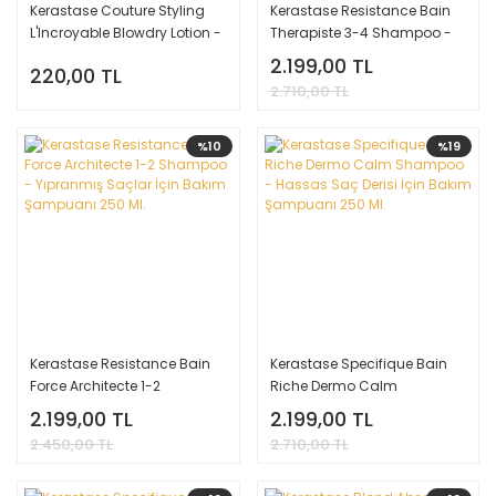
Kerastase Couture Styling
Kerastase Resistance Bain
L'Incroyable Blowdry Lotion -
Therapiste 3-4 Shampoo -
Uzun Süre Kalıcı Yeniden
Aşırı Yıpranmış ve İşlem
2.199,00 TL
220,00 TL
Şekillendirme Losyonu 50 Ml.
Görmüş Saçlar İçin Onarıcı
2.710,00 TL
Şampuan 250 Ml.
%10
%19
Kerastase Resistance Bain
Kerastase Specifique Bain
Force Architecte 1-2
Riche Dermo Calm
Shampoo - Yıpranmış
Shampoo - Hassas Saç
2.199,00 TL
2.199,00 TL
Saçlar İçin Bakım Şampuanı
Derisi İçin Bakım Şampuanı
2.450,00 TL
2.710,00 TL
250 Ml.
250 Ml.