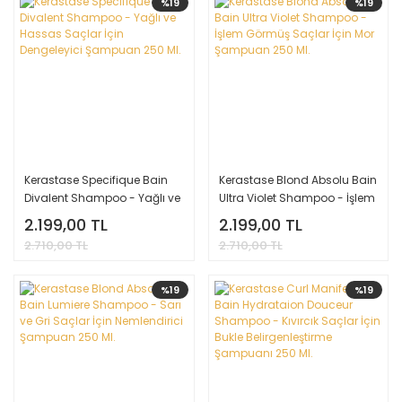
%19
%19
Kerastase Specifique Bain
Kerastase Blond Absolu Bain
Divalent Shampoo - Yağlı ve
Ultra Violet Shampoo - İşlem
Hassas Saçlar İçin
Görmüş Saçlar İçin Mor
2.199,00 TL
2.199,00 TL
Dengeleyici Şampuan 250
Şampuan 250 Ml.
2.710,00 TL
2.710,00 TL
Ml.
%19
%19