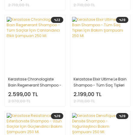
250 Ml.
Şampuan 250 Ml.
2.710,00 TL
2.710,00 TL
%12
%19
Kerastase Chronologiste
Kerastase Elixir Ultime Le Bain
Bain Regenerant Shampoo -
Shampoo - Tüm Saç Tipleri
Tüm Saçlar İçin Canlandırıcı
İçin Bakım Şampuanı 250 Ml.
2.599,00 TL
2.199,00 TL
Etkili Şampuan 250 Ml.
2.970,00 TL
2.710,00 TL
%19
%19