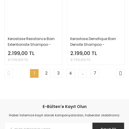
Kerastase Resistance Bain
Kerastase Densifique Bain
Extentioniste Shampoo -
Densite Shampoo -
Uzun Saçlar İçin Güçlendirici
Yoğunlaştırıcı Bakım
2.199,00 TL
2.199,00 TL
Bakım Şampuanı 250 Ml.
Şampuanı 250 Ml.
2.710,00 TL
2.710,00 TL
1
2
3
4
..
7
E-Bülten'e Kayıt Olun
Haber listemize kayıt olarak kampanyalardan, haberdar olabilirsiniz.