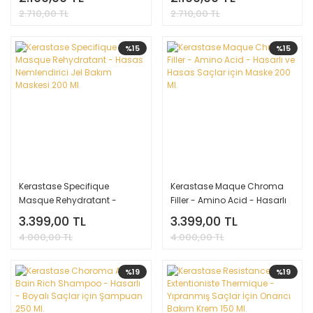
Şampuan 250 Ml.
Ml.
2.710,00 TL
2.710,00 TL
%15
%15
Kerastase Specifique
Kerastase Maque Chroma
Masque Rehydratant -
Filler - Amino Acid - Hasarlı
Hasas Nemlendirici Jel
ve Hasas Saçlar için Maske
3.399,00 TL
3.399,00 TL
Bakım Maskesi 200 Ml.
200 Ml.
4.000,00 TL
4.000,00 TL
%19
%19