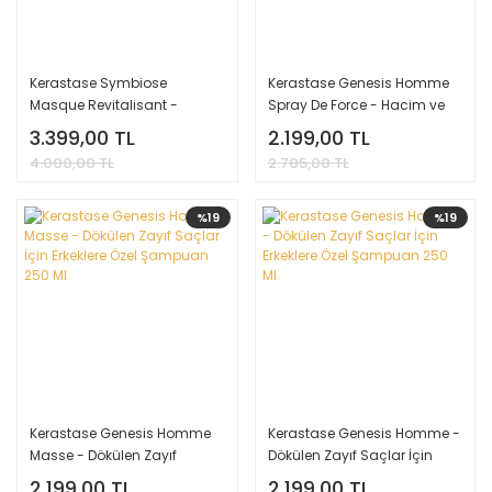
Kerastase Symbiose
Kerastase Genesis Homme
Masque Revitalisant -
Spray De Force - Hacim ve
Kepekli Saçlar için Maske
Güç veren Sprey 150 ml
3.399,00 TL
2.199,00 TL
200 ml
4.000,00 TL
2.705,00 TL
%19
%19
Kerastase Genesis Homme
Kerastase Genesis Homme -
Masse - Dökülen Zayıf
Dökülen Zayıf Saçlar İçin
Saçlar İçin Erkeklere Özel
Erkeklere Özel Şampuan 250
2.199,00 TL
2.199,00 TL