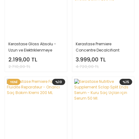
Kerastase Gloss Absolu -
Kerastase Premiere
Uzun ve Elektriklenmeye
Concentre Decalcifiant
Yatkın Saçlar için Şampuan
Ultra-Reparateur Onarıcı
2.199,00 TL
3.999,00 TL
250 ml
Şampuan Öncesi Bakım 250
2.710,00 TL
4.720,00 TL
ML
YENİ
%10
%15