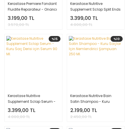
Kerastase Premiere Fondant
Kerastase Nutritive
Fluidite Reparateur - Onarıcı
Supplement Sclap Split Ends
Saç Bakım Kremi 200 ML
Serum - Kuru Saç Uçları için
3.199,00 TL
3.399,00 TL
Serum 50 Ml.
3.570,00 TL
4.000,00 TL
%15
%10
Kerastase Nutritive
Kerastase Nutritive Bain
Supplement Sclap Serum -
Satin Shampoo - Kuru
Kuru Saç Derisi için Serum 90
Saçlar İçin Nemlendirici
3.399,00 TL
2.199,00 TL
Ml.
Şampuan 250 Ml.
4.000,00 TL
2.450,00 TL