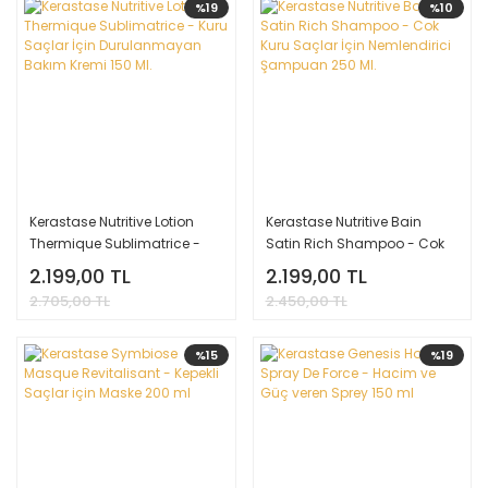
%19
%10
Kerastase Nutritive Lotion
Kerastase Nutritive Bain
Thermique Sublimatrice -
Satin Rich Shampoo - Cok
Kuru Saçlar İçin
Kuru Saçlar İçin Nemlendirici
2.199,00 TL
2.199,00 TL
Durulanmayan Bakım Kremi
Şampuan 250 Ml.
2.705,00 TL
2.450,00 TL
150 Ml.
%15
%19