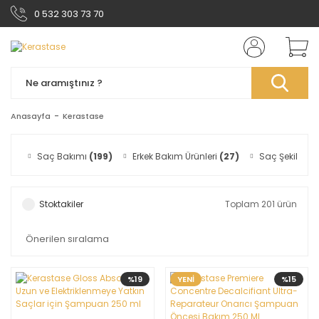
0 532 303 73 70
Anasayfa
Kerastase
Saç Bakımı
(199)
Erkek Bakım Ürünleri
(27)
Saç Şekilllendi
Stoktakiler
Toplam 201 ürün
%19
YENİ
%15