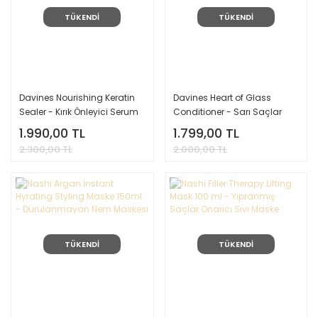
TÜKENDİ
TÜKENDİ
Davines Nourishing Keratin
Davines Heart of Glass
Sealer - Kırık Önleyici Serum
Conditioner - Sarı Saçlar
100ml
İçin Güçlendirici Saç Kremi
1.990,00 TL
1.799,00 TL
250ml
2.300,00 TL
2.000,00 TL
TÜKENDİ
TÜKENDİ