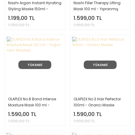
Nashi Argan İnstant Hyrating
Nashi Filler Therapy Lifting
Styling Maske 150ml -
Mask 100 ml - Yıpranmış
Durulanmayan Nem Maskesi
Saçlar Onarıcı Sıvı Maske
1.199,00 TL
1.599,00 TL
1.350,00 TL
1.660,00 TL
TÜKENDİ
TÜKENDİ
OLAPLEX No.8 Bond Intense
OLAPLEX No.3 Hair Perfector
Moisture Mask 100 ml -
100ml - Onarıcı Maske
Yoğun nem Maskesi
1.590,00 TL
1.590,00 TL
1.690,00 TL
1.690,00 TL