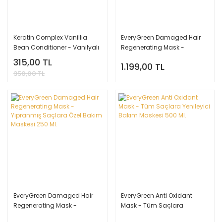
Keratin Complex Vanillia
EveryGreen Damaged Hair
Bean Conditioner - Vanilyalı
Regenerating Mask -
Bakım Kremi 207 Ml.
Yıpranmış Saçlara Özel
315,00 TL
1.199,00 TL
Bakım Maskesi 500 Ml.
350,00 TL
EveryGreen Damaged Hair
EveryGreen Anti Oxidant
Regenerating Mask -
Mask - Tüm Saçlara
Yıpranmış Saçlara Özel
Yenileyici Bakım Maskesi 500