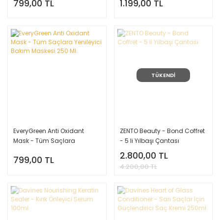
799,00 TL
1.199,00 TL
Bakım Maskesi 250 Ml.
Ml.
TÜKENDİ
EveryGreen Anti Oxidant
ZENTO Beauty - Bond Coffret
Mask - Tüm Saçlara
- 5 li Yılbaşı Çantası
Yenileyici Bakım Maskesi 250
2.800,00 TL
799,00 TL
Ml.
4.200,00 TL