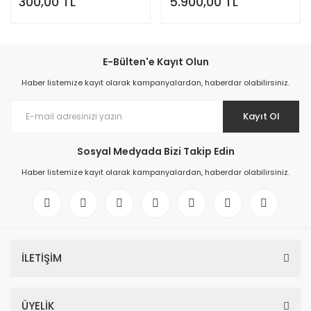
300,00 TL
5.900,00 TL
Seti - Küçük Boy
1000 Ml.
E-Bülten'e Kayıt Olun
Haber listemize kayıt olarak kampanyalardan, haberdar olabilirsiniz.
Kayıt Ol
Sosyal Medyada Bizi Takip Edin
Haber listemize kayıt olarak kampanyalardan, haberdar olabilirsiniz.
İLETİŞİM
ÜYELİK