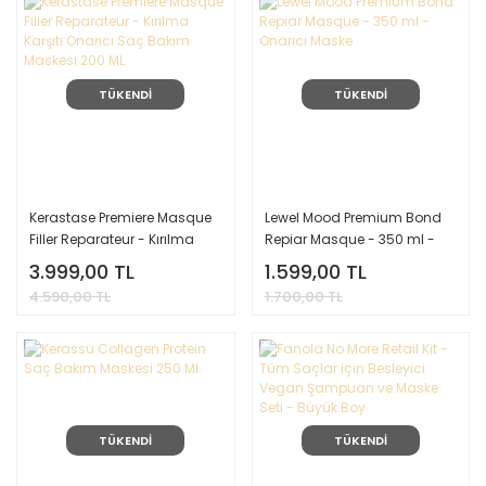
TÜKENDİ
TÜKENDİ
Kerastase Premiere Masque
Lewel Mood Premium Bond
Filler Reparateur - Kırılma
Repiar Masque - 350 ml -
Karşıtı Onarıcı Saç Bakım
Onarıcı Maske
3.999,00 TL
1.599,00 TL
Maskesi 200 ML
4.590,00 TL
1.700,00 TL
TÜKENDİ
TÜKENDİ