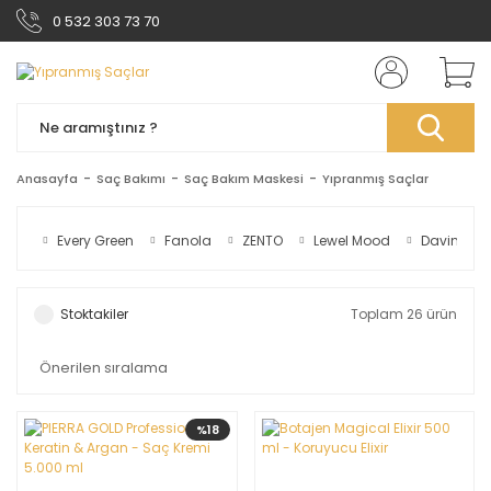
0 532 303 73 70
Anasayfa
Saç Bakımı
Saç Bakım Maskesi
Yıpranmış Saçlar
Every Green
Fanola
ZENTO
Lewel Mood
Davines
Stoktakiler
Toplam 26 ürün
%18