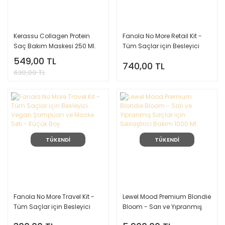
Kerassu Collagen Protein
Fanola No More Retail Kit -
Saç Bakım Maskesi 250 Ml.
Tüm Saçlar için Besleyici
Vegan Şampuan ve Maske
549,00 TL
740,00 TL
Seti - Büyük Boy
630,00 TL
TÜKENDİ
TÜKENDİ
Fanola No More Travel Kit -
Lewel Mood Premium Blondie
Tüm Saçlar için Besleyici
Bloom - Sarı ve Yıpranmış
Vegan Şampuan ve Maske
Saçlar için Sıkılaştırıcı Bakım