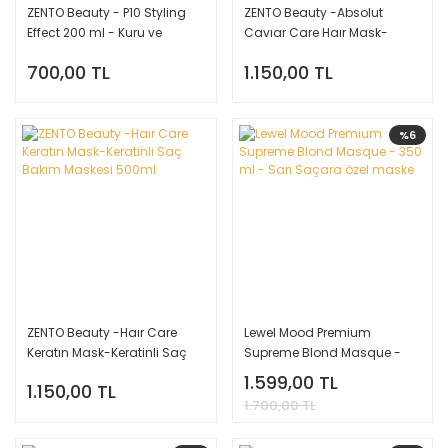
ZENTO Beauty - P10 Styling
ZENTO Beauty -Absolut
Effect 200 ml - Kuru ve
Cavıar Care Haır Mask-
Hasarlı Saçlar için Bakım
Havyar Yoğun Bakım
700,00 TL
1.150,00 TL
Köpüğü
Maskesi 500ml
%6
ZENTO Beauty -Haır Care
Lewel Mood Premium
Keratın Mask-Keratinli Saç
Supreme Blond Masque -
Bakım Maskesi 500ml
350 ml - Sarı Saçara özel
1.599,00 TL
1.150,00 TL
maske
1.700,00 TL