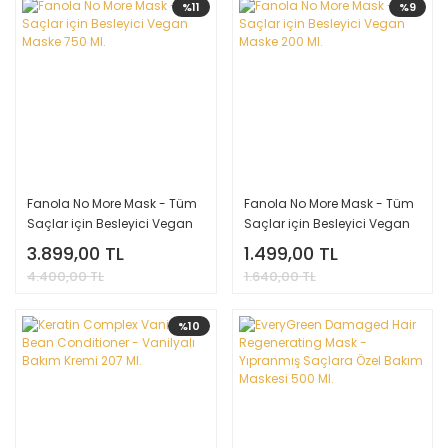
%11
%9
Fanola No More Mask - Tüm
Fanola No More Mask - Tüm
Saçlar için Besleyici Vegan
Saçlar için Besleyici Vegan
Maske 750 Ml.
Maske 200 Ml.
3.899,00 TL
1.499,00 TL
4.400,00 TL
1.640,00 TL
%10