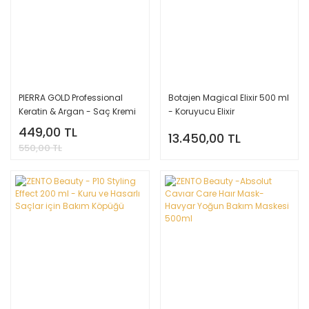
PIERRA GOLD Professional
Botajen Magical Elixir 500 ml
Keratin & Argan - Saç Kremi
- Koruyucu Elixir
5.000 ml
449,00 TL
13.450,00 TL
550,00 TL