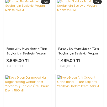
%11
%9
Fanola No More Mask - Tüm
Fanola No More Mask - Tüm
Saçlar için Besleyici Vegan
Saçlar için Besleyici Vegan
Maske 750 Ml.
Maske 200 Ml.
3.899,00 TL
1.499,00 TL
4.400,00 TL
1.640,00 TL