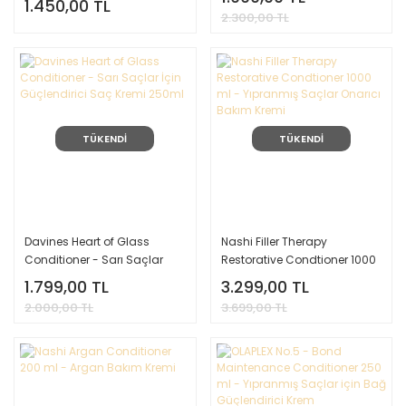
1.450,00 TL
Ml.
2.300,00 TL
TÜKENDİ
TÜKENDİ
Davines Heart of Glass
Nashi Filler Therapy
Conditioner - Sarı Saçlar
Restorative Condtioner 1000
İçin Güçlendirici Saç Kremi
ml - Yıpranmış Saçlar
1.799,00 TL
3.299,00 TL
250ml
Onarıcı Bakım Kremi
2.000,00 TL
3.699,00 TL