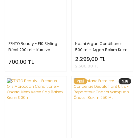
ZENTO Beauty - P10 Styling
Nashi Argan Conditioner
Effect 200 ml - Kuru ve
500 ml - Argan Bakım Kremi
Hasarlı Saçlar için Bakım
2.299,00 TL
700,00 TL
Köpüğü
2.500,00 TL
YENİ
%15