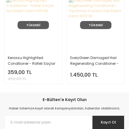
TÜKENDİ
TÜKENDİ
Kerassu Highlighted
EveryGreen Damaged Hair
Conditioner - Röfleli Saçlar
Regenerating Conditioner -
İçin Bakım Kremi 500 Ml.
Yıpranmış Saçlara Özel
359,00 TL
1.450,00 TL
Bakım Kremi 1000 Ml.
450,00 TL
E-Bülten'e Kayıt Olun
Haber listemize kayıt olarak kampanyalardan, haberdar olabilirsiniz.
Kayıt Ol