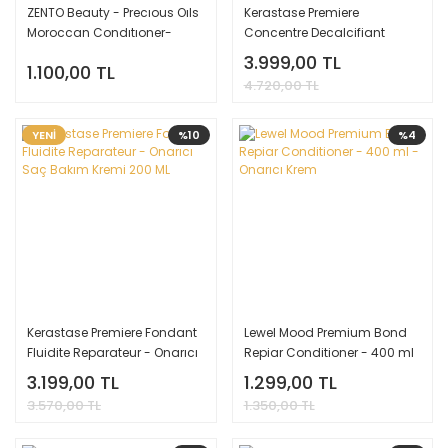
ZENTO Beauty - Precıous Oıls
Kerastase Premiere
Moroccan Condıtıoner-
Concentre Decalcifiant
Onarıcı Nem Veren Saç
Ultra-Reparateur Onarıcı
3.999,00 TL
1.100,00 TL
Bakım Kremi 500ml
Şampuan Öncesi Bakım 250
4.720,00 TL
ML
YENİ
%10
%4
Kerastase Premiere Fondant
Lewel Mood Premium Bond
Fluidite Reparateur - Onarıcı
Repiar Conditioner - 400 ml
Saç Bakım Kremi 200 ML
- Onarıcı Krem
3.199,00 TL
1.299,00 TL
3.570,00 TL
1.350,00 TL