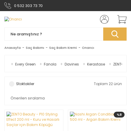
0 532 303 73 70
Anasayfa
Saç Bakımı
Saç Bakım Kremi
Onarıcı
Every Green
Fanola
Davines
Kerastase
ZENTO
Stoktakiler
Toplam 22 ürün
%8