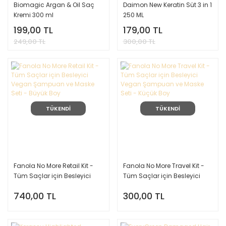
Biomagic Argan & Oil Saç
Daimon New Keratin Süt 3 in 1
Kremi 300 ml
250 ML
199,00 TL
179,00 TL
249,00 TL
300,00 TL
TÜKENDİ
TÜKENDİ
Fanola No More Retail Kit -
Fanola No More Travel Kit -
Tüm Saçlar için Besleyici
Tüm Saçlar için Besleyici
Vegan Şampuan ve Maske
Vegan Şampuan ve Maske
740,00 TL
300,00 TL
Seti - Büyük Boy
Seti - Küçük Boy