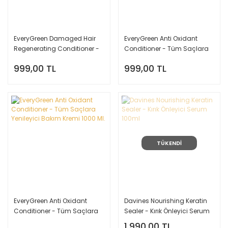
EveryGreen Damaged Hair
EveryGreen Anti Oxidant
Regenerating Conditioner -
Conditioner - Tüm Saçlara
Yıpranmış Saçlara Özel
Yenileyici Bakım Kremi 500
999,00 TL
999,00 TL
Bakım Kremi 500 Ml.
Ml.
TÜKENDİ
EveryGreen Anti Oxidant
Davines Nourishing Keratin
Conditioner - Tüm Saçlara
Sealer - Kırık Önleyici Serum
Yenileyici Bakım Kremi 1000
100ml
1.990,00 TL