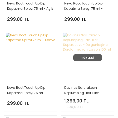
Neva Root Touch Up Dip
Neva Root Touch Up Dip
Kapatma Spreyi 75 ml - Açık
Kapatma Spreyi 75 ml -
Kahve
Siyah
299,00 TL
299,00 TL
TÜKENDİ
Neva Root Touch Up Dip
Davines Naruraltech
Kapatma Spreyi 75 ml -
Replumping Hair Filler
Kahve
Superactive - Dolgunlaştırıcı
1.399,00 TL
299,00 TL
Durulanmayan Losyon 100
1.800,00 TL
ml