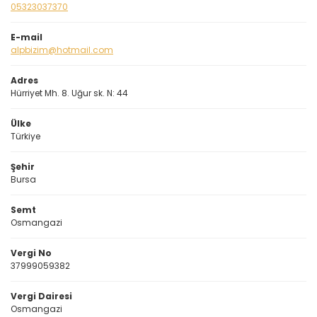
05323037370
E-mail
alpbizim@hotmail.com
Adres
Hürriyet Mh. 8. Uğur sk. N: 44
Ülke
Türkiye
Şehir
Bursa
Semt
Osmangazi
Vergi No
37999059382
Vergi Dairesi
Osmangazi