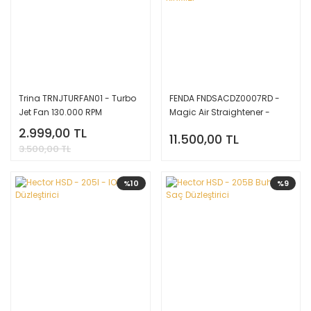
Trina TRNJTURFAN01 - Turbo
FENDA FNDSACDZ0007RD -
Jet Fan 130.000 RPM
Magic Air Straightener -
Hava Üflemeli Saç
2.999,00 TL
11.500,00 TL
Düzleştirici - KIRMIZI
3.500,00 TL
%10
%9