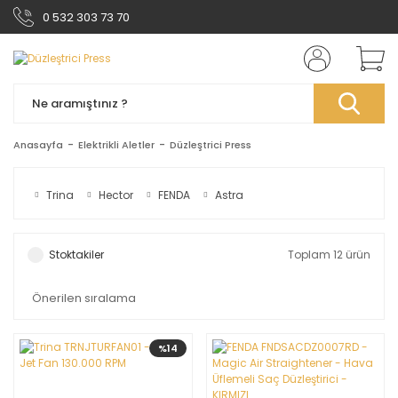
0 532 303 73 70
Anasayfa
Elektrikli Aletler
Düzleştrici Press
Trina
Hector
FENDA
Astra
Stoktakiler
Toplam 12 ürün
%14