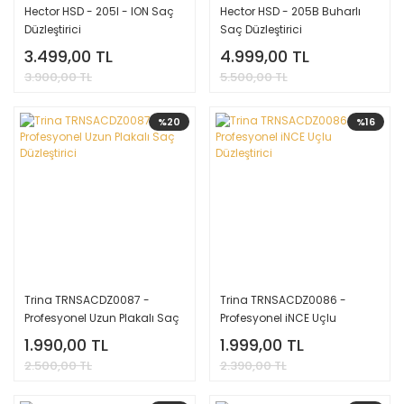
Hector HSD - 205I - ION Saç
Hector HSD - 205B Buharlı
Düzleştirici
Saç Düzleştirici
3.499,00 TL
4.999,00 TL
3.900,00 TL
5.500,00 TL
%20
%16
Trina TRNSACDZ0087 -
Trina TRNSACDZ0086 -
Profesyonel Uzun Plakalı Saç
Profesyonel iNCE Uçlu
Düzleştirici
Düzleştirici
1.990,00 TL
1.999,00 TL
2.500,00 TL
2.390,00 TL