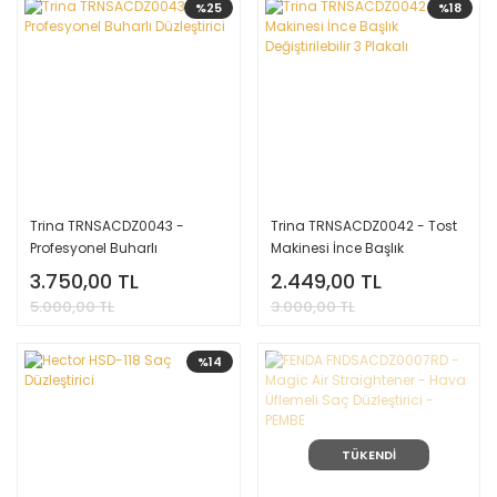
%25
%18
Trina TRNSACDZ0043 -
Trina TRNSACDZ0042 - Tost
Profesyonel Buharlı
Makinesi İnce Başlık
Düzleştirici
Değiştirilebilir 3 Plakalı
3.750,00 TL
2.449,00 TL
5.000,00 TL
3.000,00 TL
%14
TÜKENDİ