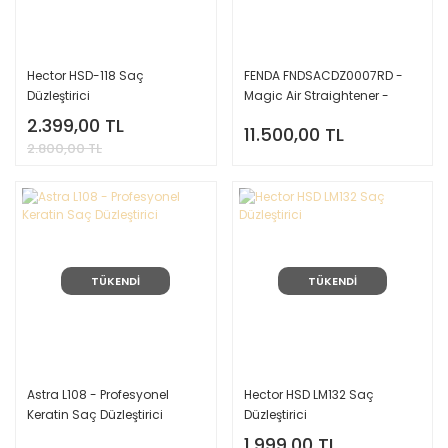
Hector HSD-118 Saç
FENDA FNDSACDZ0007RD -
Düzleştirici
Magic Air Straightener -
Hava Üflemeli Saç
2.399,00 TL
11.500,00 TL
Düzleştirici - PEMBE
2.800,00 TL
TÜKENDİ
TÜKENDİ
Astra L108 - Profesyonel
Hector HSD LM132 Saç
Keratin Saç Düzleştirici
Düzleştirici
1.999,00 TL