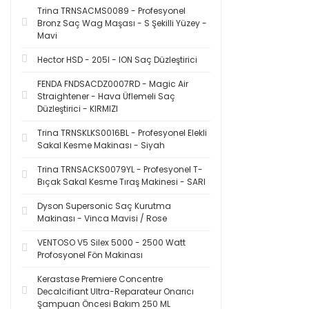
Trina TRNSACMS0089 - Profesyonel
Bronz Saç Wag Maşası - S Şekilli Yüzey -
Mavi
Hector HSD - 205I - ION Saç Düzleştirici
FENDA FNDSACDZ0007RD - Magic Air
Straightener - Hava Üflemeli Saç
Düzleştirici - KIRMIZI
Trina TRNSKLKS0016BL - Profesyonel Elekli
Sakal Kesme Makinası - Siyah
Trina TRNSACKS0079YL - Profesyonel T-
Bıçak Sakal Kesme Tıraş Makinesi - SARI
Dyson Supersonic Saç Kurutma
Makinası - Vinca Mavisi / Rose
VENTOSO V5 Silex 5000 - 2500 Watt
Profosyonel Fön Makinası
Kerastase Premiere Concentre
Decalcifiant Ultra-Reparateur Onarıcı
Şampuan Öncesi Bakım 250 ML