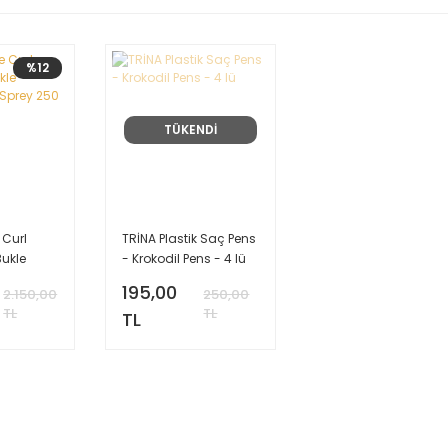
%12
TÜKENDİ
 Curl
TRİNA Plastik Saç Pens
Bukle
- Krokodil Pens - 4 lü
ici Sprey
195,00
2.150,00
250,00
TL
TL
TL