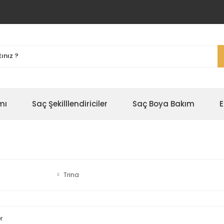
mı
Saç Şekilllendiriciler
Saç Boya Bakım
E
Trina
r