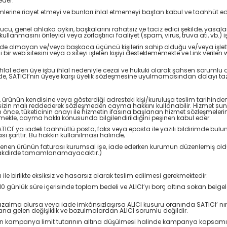
eder.
ükümlerine riayet etmeyi ve bunları ihlal etmemeyi baştan kabul ve taahhüt 
bozucu, genel ahlaka aykırı, başkalarını rahatsız ve taciz edici şekilde, ya
llanmasını önleyici veya zorlaştırıcı faaliyet (spam, virus, truva atı, vb.
ünde olmayan ve/veya başkaca üçüncü kişilerin sahip olduğu ve/veya işlettiği 
b sitesini veya o siteyi işleten kişiyi desteklememekte ve Link verilen web 
hlal eden üye işbu ihlal nedeniyle cezai ve hukuki olarak şahsen sorumlu olu
halinde, SATICI’nın üyeye karşı üyelik sözleşmesine uyulmamasından dolayı t
ürünün kendisine veya gösterdiği adresteki kişi/kuruluşa teslim tarihinden i
sizin malı reddederek sözleşmeden cayma hakkını kullanabilir. Hizmet sun
n önce, tüketicinin onayı ile hizmetin ifasına başlanan hizmet sözleşme
etmekle, cayma hakkı konusunda bilgilendirildiğini peşinen kabul eder.
SATICI' ya iadeli taahhütlü posta, faks veya eposta ile yazılı bildirimde
şarttır. Bu hakkın kullanılması halinde,
 istenen ürünün faturası kurumsal ise, iade ederken kurumun düzenlemiş oldu
i takdirde tamamlanamayacaktır.)
ile birlikte eksiksiz ve hasarsız olarak teslim edilmesi gerekmektedir.
 günlük süre içerisinde toplam bedeli ve ALICI’yı borç altına sokan belgel
azalma olursa veya iade imkânsızlaşırsa ALICI kusuru oranında SATICI’ n
a gelen değişiklik ve bozulmalardan ALICI sorumlu değildir.
n kampanya limit tutarının altına düşülmesi halinde kampanya kapsamında