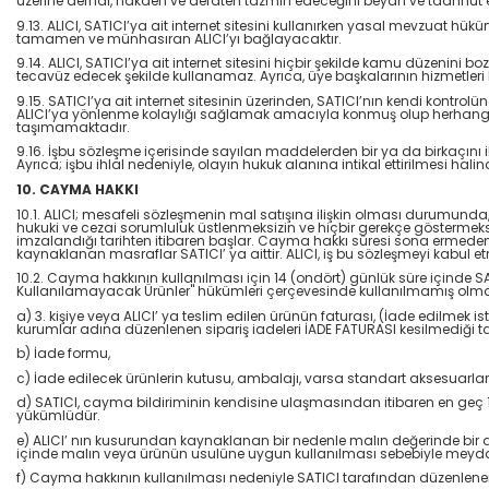
üzerine derhal, nakden ve defaten tazmin edeceğini beyan ve taahhüt 
9.13. ALICI, SATICI’ya ait internet sitesini kullanırken yasal mevzuat h
tamamen ve münhasıran ALICI’yı bağlayacaktır.
9.14. ALICI, SATICI’ya ait internet sitesini hiçbir şekilde kamu düzenini 
tecavüz edecek şekilde kullanamaz. Ayrıca, üye başkalarının hizmetleri ku
9.15. SATICI’ya ait internet sitesinin üzerinden, SATICI’nın kendi kontrol
ALICI’ya yönlenme kolaylığı sağlamak amacıyla konmuş olup herhangi bir we
taşımamaktadır.
9.16. İşbu sözleşme içerisinde sayılan maddelerden bir ya da birkaçını i
Ayrıca; işbu ihlal nedeniyle, olayın hukuk alanına intikal ettirilmesi 
10. CAYMA HAKKI
10.1. ALICI; mesafeli sözleşmenin mal satışına ilişkin olması durumunda, 
hukuki ve cezai sorumluluk üstlenmeksizin ve hiçbir gerekçe göstermek
imzalandığı tarihten itibaren başlar. Cayma hakkı süresi sona ermede
kaynaklanan masraflar SATICI’ ya aittir. ALICI, iş bu sözleşmeyi kabul 
10.2. Cayma hakkının kullanılması için 14 (ondört) günlük süre içinde 
Kullanılamayacak Ürünler" hükümleri çerçevesinde kullanılmamış olması 
a) 3. kişiye veya ALICI’ ya teslim edilen ürünün faturası, (İade edilmek
kurumlar adına düzenlenen sipariş iadeleri İADE FATURASI kesilmediğ
b) İade formu,
c) İade edilecek ürünlerin kutusu, ambalajı, varsa standart aksesuarları 
d) SATICI, cayma bildiriminin kendisine ulaşmasından itibaren en geç 10
yükümlüdür.
e) ALICI’ nın kusurundan kaynaklanan bir nedenle malın değerinde bir 
içinde malın veya ürünün usulüne uygun kullanılması sebebiyle meydan
f) Cayma hakkının kullanılması nedeniyle SATICI tarafından düzenlene