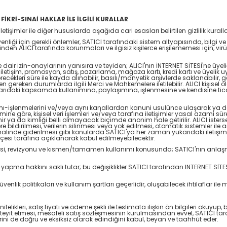
 FİKRİ-SINAİ HAKLAR İLE İLGİLİ KURALLAR
etişimler ile diğer hususlarda aşağıda cari esasları belirtilen gizlilik kurallar
 güvenliği için gerekli önlemler, SATICI tarafındaki sistem altyapısında, bi
nden ALICI tarafında korunmaları ve ilgisiz kişilerce erişilememesi için, virüs
erine dair izin-onaylarının yanısıra ve teyiden; ALICI'nın İNTERNET SİTESİ'ne üyeli
iletişim, promosyon, satış, pazarlama, mağaza kartı, kredi kartı ve üyelik
recekleri süre ile kayda alınabilir, basılı/manyetik arşivlerde saklanabilir, ger
kanunen gereken durumlarda ilgili Merci ve Mahkemelere iletilebilir. ALICI kişis
ıdaki kapsamda kullanımına, paylaşımına, işlenmesine ve kendisine ticari 
anımı-işlenmelerini ve/veya aynı kanallardan kanuni usulünce ulaşarak ya da
irimine göre, kişisel veri işlemleri ve/veya tarafına iletişimler yasal azami
ya da kimliği belli olmayacak biçimde anonim hale getirilir. ALICI isterse kişise
ilere bildirilmesi, verilerin silinmesi veya yok edilmesi, otomatik sistemler i
a halinde giderilmesi gibi konularda SATICI'ya her zaman yukarıdaki iletişim
kçesi tarafına açıklanarak kabul edilmeyebilecektir.
nlenmesi, revizyonu ve kısmen/tamamen kullanımı konusunda; SATICI'nın anlaş
iği yapma hakkını saklı tutar; bu değişiklikler SATICI tarafından INTERNET 
üvenlik politikaları ve kullanım şartları geçerlidir, oluşabilecek ihtilaflar il
elikleri, satış fiyatı ve ödeme şekli ile teslimata ilişkin ön bilgileri okuyup,
eyit etmesi, mesafeli satış sözleşmesinin kurulmasından evvel, SATICI tarafı
ilerini de doğru ve eksiksiz olarak edindiğini kabul, beyan ve taahhüt eder.