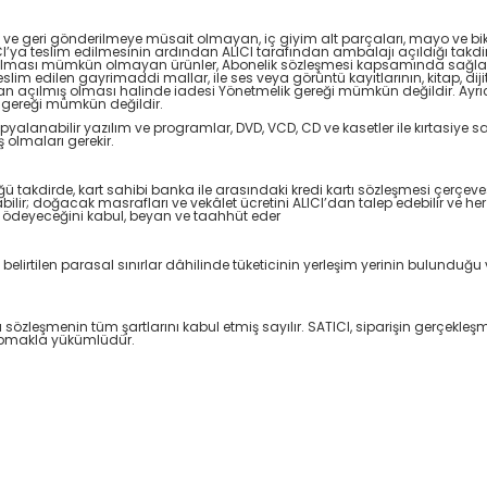
n ve geri gönderilmeye müsait olmayan, iç giyim alt parçaları, mayo ve bik
ICI’ya teslim edilmesinin ardından ALICI tarafından ambalajı açıldığı takd
tırılması mümkün olmayan ürünler, Abonelik sözleşmesi kapsamında sağlananl
slim edilen gayrimaddi mallar, ile ses veya görüntü kayıtlarının, kitap, dij
ndan açılmış olması halinde iadesi Yönetmelik gereği mümkün değildir. Ayr
 gereği mümkün değildir.
kopyalanabilir yazılım ve programlar, DVD, VCD, CD ve kasetler ile kırtasiye sa
olmaları gerekir.
üğü takdirde, kart sahibi banka ile arasındaki kredi kartı sözleşmesi çerçe
lir; doğacak masrafları ve vekâlet ücretini ALICI’dan talep edebilir ve h
ı ödeyeceğini kabul, beyan ve taahhüt eder
irtilen parasal sınırlar dâhilinde tüketicinin yerleşim yerinin bulunduğu v
şbu sözleşmenin tüm şartlarını kabul etmiş sayılır. SATICI, siparişin gerçe
yapmakla yükümlüdür.