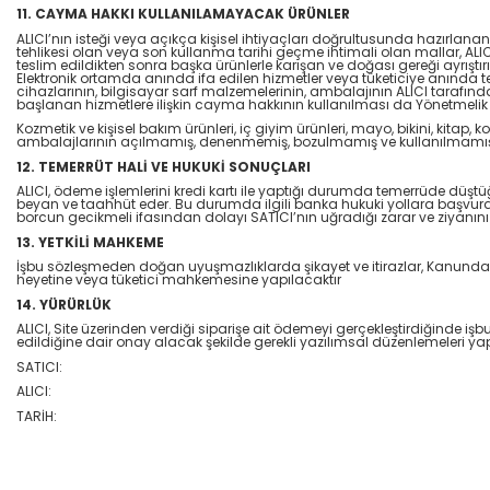
11. CAYMA HAKKI KULLANILAMAYACAK ÜRÜNLER
ALICI’nın isteği veya açıkça kişisel ihtiyaçları doğrultusunda hazırlana
tehlikesi olan veya son kullanma tarihi geçme ihtimali olan mallar, AL
teslim edildikten sonra başka ürünlerle karışan ve doğası gereği ayrış
Elektronik ortamda anında ifa edilen hizmetler veya tüketiciye anında te
cihazlarının, bilgisayar sarf malzemelerinin, ambalajının ALICI tarafı
başlanan hizmetlere ilişkin cayma hakkının kullanılması da Yönetmelik
Kozmetik ve kişisel bakım ürünleri, iç giyim ürünleri, mayo, bikini, kitap, 
ambalajlarının açılmamış, denenmemiş, bozulmamış ve kullanılmamış 
12. TEMERRÜT HALİ VE HUKUKİ SONUÇLARI
ALICI, ödeme işlemlerini kredi kartı ile yaptığı durumda temerrüde düşt
beyan ve taahhüt eder. Bu durumda ilgili banka hukuki yollara başvurabi
borcun gecikmeli ifasından dolayı SATICI’nın uğradığı zarar ve ziyanın
13. YETKİLİ MAHKEME
İşbu sözleşmeden doğan uyuşmazlıklarda şikayet ve itirazlar, Kanunda bel
heyetine veya tüketici mahkemesine yapılacaktır
14. YÜRÜRLÜK
ALICI, Site üzerinden verdiği siparişe ait ödemeyi gerçekleştirdiğinde i
edildiğine dair onay alacak şekilde gerekli yazılımsal düzenlemeleri 
SATICI:
ALICI:
TARİH: