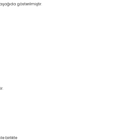
aşağıda gösterilmiştir.
r.
e birlikte