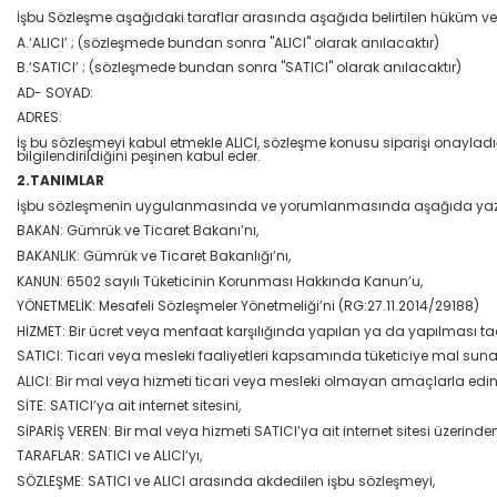
İşbu Sözleşme aşağıdaki taraflar arasında aşağıda belirtilen hüküm ve
A.‘ALICI’ ; (sözleşmede bundan sonra "ALICI" olarak anılacaktır)
B.‘SATICI’ ; (sözleşmede bundan sonra "SATICI" olarak anılacaktır)
AD- SOYAD:
ADRES:
İş bu sözleşmeyi kabul etmekle ALICI, sözleşme konusu siparişi onayladığ
bilgilendirildiğini peşinen kabul eder.
2.TANIMLAR
İşbu sözleşmenin uygulanmasında ve yorumlanmasında aşağıda yazılı ter
BAKAN: Gümrük ve Ticaret Bakanı’nı,
BAKANLIK: Gümrük ve Ticaret Bakanlığı’nı,
KANUN: 6502 sayılı Tüketicinin Korunması Hakkında Kanun’u,
YÖNETMELİK: Mesafeli Sözleşmeler Yönetmeliği’ni (RG:27.11.2014/29188)
HİZMET: Bir ücret veya menfaat karşılığında yapılan ya da yapılması ta
SATICI: Ticari veya mesleki faaliyetleri kapsamında tüketiciye mal su
ALICI: Bir mal veya hizmeti ticari veya mesleki olmayan amaçlarla edine
SİTE: SATICI’ya ait internet sitesini,
SİPARİŞ VEREN: Bir mal veya hizmeti SATICI’ya ait internet sitesi üzerinden
TARAFLAR: SATICI ve ALICI’yı,
SÖZLEŞME: SATICI ve ALICI arasında akdedilen işbu sözleşmeyi,