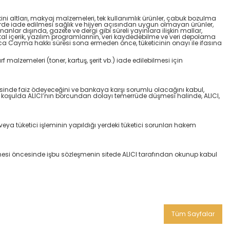
ini altları, makyaj malzemeleri, tek kullanımlık ürünler, çabuk bozulma
irde iade edilmesi sağlık ve hijyen açısından uygun olmayan ürünler,
ar dışında, gazete ve dergi gibi süreli yayınlara ilişkin mallar,
ital içerik, yazılım programlarının, veri kaydedebilme ve veri depolama
ıca Cayma hakkı süresi sona ermeden önce, tüketicinin onayı ile ifasına
rf malzemeleri (toner, kartuş, şerit vb.) iade edilebilmesi için
vesinde faiz ödeyeceğini ve bankaya karşı sorumlu olacağını kabul,
er koşulda ALICI’nın borcundan dolayı temerrüde düşmesi halinde, ALICI,
eya tüketici işleminin yapıldığı yerdeki tüketici sorunları hakem
kleşmesi öncesinde işbu sözleşmenin sitede ALICI tarafından okunup kabul
Tüm Sayfalar