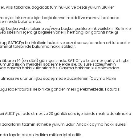
eder. Aksi takdirde, doğacak tüm hukuki ve cezai yükümlülükler
salara aykırı bir amaç için, başkalarının maddi ve manevi haklarına
) işlemlerde bulunamaz.
başka web sitelerine ve/veya başka içeriklere link verilebilir. Bu linkler
sitesinin içerdiği bilgilere yönelik herhangi bir garanti niteliği
p, SATICI’yı bu ihlallerin hukuki ve cezai sonuçlarından ari tutacaktır.
azminat talebinde bulunma hakkı saklıdır.
tibaren 14 (on dört) gün içerisinde, SATICI’ya bildirmek şartıyla hiçbir
umuna ilişkin mesafeli sözleşmelerde ise, bu süre sözleşmenin
lerinde cayma hakkı kullanılamaz. Cayma hakkının kullanımından
 bulunulması ve ürünün işbu sözleşmede düzenlenen "Cayma Hakkı
ğu iade faturası ile birlikte gönderilmesi gerekmektedir. Faturası
eri ALICI’ ya iade etmek ve 20 günlük süre içerisinde malı iade almakla
ın zararlarını tazmin etmekle yükümlüdür. Ancak cayma hakkı süresi
 faydalanılan indirim miktarı iptal edilir.