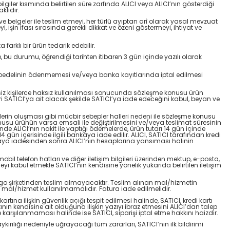
lgiler kısmında belirtilen süre zarfında ALICI veya ALICI’nın gösterdiği
klıdır.
i ve belgeler ile teslim etmeyi, her türlü ayıptan arî olarak yasal mevzuat
 işin ifası sırasında gerekli dikkat ve özeni göstermeyi, ihtiyat ve
arklı bir ürün tedarik edebilir.
 bu durumu, öğrendiği tarihten itibaren 3 gün içinde yazılı olarak
ün bedelinin ödenmemesi ve/veya banka kayıtlarında iptal edilmesi
tkisiz kişilerce haksız kullanılması sonucunda sözleşme konusu ürün
 SATICI’ya ait olacak şekilde SATICI’ya iade edeceğini kabul, beyan ve
allerin oluşması gibi mücbir sebepler halleri nedeni ile sözleşme konusu
nusu ürünün varsa emsali ile değiştirilmesini ve/veya teslimat süresinin
e ALICI’nın nakit ile yaptığı ödemelerde, ürün tutarı 14 gün içinde
4 gün içerisinde ilgili bankaya iade edilir. ALICI, SATICI tarafından kredi
ankaya iadesinden sonra ALICI’nın hesaplarına yansıması halinin
il telefon hatları ve diğer iletişim bilgileri üzerinden mektup, e-posta,
i kabul etmekle SATICI’nın kendisine yönelik yukarıda belirtilen iletişim
argo şirketinden teslim almayacaktır. Teslim alınan mal/hizmetin
mal/hizmet kullanılmamalıdır. Fatura iade edilmelidir.
rtına ilişkin güvenlik açığı tespit edilmesi halinde, SATICI, kredi kartı
rtının kendisine ait olduğuna ilişkin yazıyı ibraz etmesini ALICI’dan talep
 karşılanmaması halinde ise SATICI, siparişi iptal etme hakkını haizdir.
aykırılığı nedeniyle uğrayacağı tüm zararları, SATICI’nın ilk bildirimi