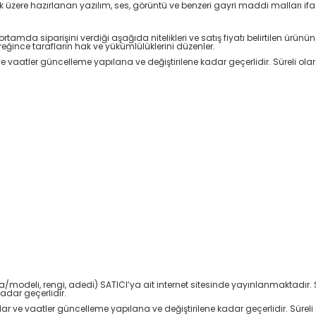
ak üzere hazırlanan yazılım, ses, görüntü ve benzeri gayri maddi malları if
ortamda siparişini verdiği aşağıda nitelikleri ve satış fiyatı belirtilen ürünün
ğince tarafların hak ve yükümlülüklerini düzenler.
ar ve vaatler güncelleme yapılana ve değiştirilene kadar geçerlidir. Süreli ola
marka/modeli, rengi, adedi) SATICI’ya ait internet sitesinde yayınlanmaktad
adar geçerlidir.
iyatlar ve vaatler güncelleme yapılana ve değiştirilene kadar geçerlidir. Süreli