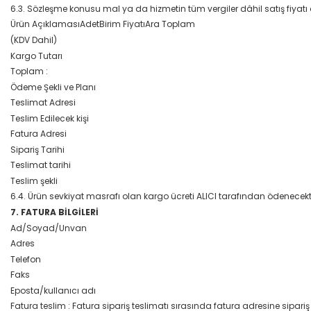
6.3. Sözleşme konusu mal ya da hizmetin tüm vergiler dâhil satış fiyatı 
Ürün AçıklamasıAdetBirim FiyatıAra Toplam
(KDV Dahil)
Kargo Tutarı
Toplam :
Ödeme Şekli ve Planı
Teslimat Adresi
Teslim Edilecek kişi
Fatura Adresi
Sipariş Tarihi
Teslimat tarihi
Teslim şekli
6.4. Ürün sevkiyat masrafı olan kargo ücreti ALICI tarafından ödenecekti
7. FATURA BİLGİLERİ
Ad/Soyad/Unvan
Adres
Telefon
Faks
Eposta/kullanıcı adı
Fatura teslim : Fatura sipariş teslimatı sırasında fatura adresine sipariş il