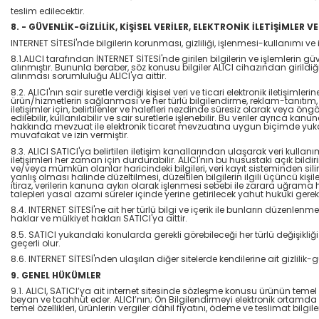
teslim edilecektir.
8. - GÜVENLİK-GİZLİLİK, KİŞİSEL VERİLER, ELEKTRONİK İLETİŞİMLER VE
INTERNET SİTESİ'nde bilgilerin korunması, gizliliği, işlenmesi-kullanımı ve il
8.1.ALICI tarafından İNTERNET SİTESİ'nde girilen bilgilerin ve işlemlerin
alınmıştır. Bununla beraber, söz konusu bilgiler ALICI cihazından girildiği
alınması sorumluluğu ALICI'ya aittir.
8.2. ALICI'nın sair suretle verdiği kişisel veri ve ticari elektronik iletişiml
ürün/hizmetlerin sağlanması ve her türlü bilgilendirme, reklam-tanıtım, 
iletişimler için, belirtilenler ve halefleri nezdinde süresiz olarak veya öngö
edilebilir, kullanılabilir ve sair suretlerle işlenebilir. Bu veriler ayrıca 
hakkında mevzuat ile elektronik ticaret mevzuatına uygun biçimde yukar
muvafakat ve izin vermiştir.
8.3. ALICI SATICI'ya belirtilen iletişim kanallarından ulaşarak veri kull
iletişimleri her zaman için durdurabilir. ALICI'nın bu husustaki açık bild
ve/veya mümkün olanlar haricindeki bilgileri, veri kayıt sisteminden silinir 
yanlış olması halinde düzeltilmesi, düzeltilen bilgilerin ilgili üçüncü kiş
itiraz, verilerin kanuna aykırı olarak işlenmesi sebebi ile zarara uğram
talepleri yasal azami süreler içinde yerine getirilecek yahut hukuki gere
8.4. INTERNET SİTESİ'ne ait her türlü bilgi ve içerik ile bunların düze
haklar ve mülkiyet hakları SATICI'ya aittir.
8.5. SATICI yukarıdaki konularda gerekli görebileceği her türlü değişikl
geçerli olur.
8.6. INTERNET SİTESİ'nden ulaşılan diğer sitelerde kendilerine ait gizlilik-g
9. GENEL HÜKÜMLER
9.1. ALICI, SATICI’ya ait internet sitesinde sözleşme konusu ürünün temel nit
beyan ve taahhüt eder. ALICI’nın; Ön Bilgilendirmeyi elektronik ortamda t
temel özellikleri, ürünlerin vergiler dâhil fiyatını, ödeme ve teslimat bilg