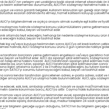
e ALICI' nın yerleşim yeri uzaklığına bağlı olarak internet sitesindeki ön bi
CI’ya teslim edilememesi durumunda, ALICI’nın sözleşmeyi feshetme hakkı sa
re uygun ve varsa garanti belgeleri, kullanım kılavuzları işin gereği olan bilg
rüstlük esasları dâhilinde ifa etmeyi, hizmet kalitesini koruyup yükseltmeyi,
ı bilgilendirmek ve açıkça onayını almak suretiyle eşit kalite ve fiyatta f
kânsızlaşması halinde sözleşme konusu yükümlülüklerini yerine getiremezse,
ade edeceğini kabul, beyan ve taahhüt eder.
ktronik ortamda teyit edeceğini, herhangi bir nedenle sözleşme konusu ür
 ereceğini kabul, beyan ve taahhüt eder.
teki kişi ve/veya kuruluşa tesliminden sonra ALICI'ya ait kredi kartının ye
emesi halinde, ALICI Sözleşme konusu ürünü 3 gün içerisinde nakliye gideri
 tarafların borçlarını yerine getirmesini engelleyici ve/veya geciktirici h
ul, beyan ve taahhüt eder. ALICI da siparişin iptal edilmesini, sözleşme ko
alep etme hakkını haizdir. ALICI tarafından siparişin iptal edilmesi halind
elerde ise, ürün tutarı, siparişin ALICI tarafından iptal edilmesinden sonra 1
ına ilişkin ortalama sürecin 2 ile 3 haftayı bulabileceğini, bu tutarın b
ler için SATICI’yı sorumlu tutamayacağını kabul, beyan ve taahhüt eder.
ha sonra kendisi tarafından güncellenen adresi, e-posta adresi, sabit ve mob
e diğer amaçlarla ALICI’ya ulaşma hakkı bulunmaktadır. ALICI, işbu sözleşmey
ecek; ezik, kırık, ambalajı yırtılmış vb. hasarlı ve ayıplı mal/hizmeti k
etin özenle korunması borcu, ALICI’ya aittir. Cayma hakkı kullanılacaksa 
 olmaması veya ürünün ALICI’ya tesliminden evvel, siparişte kullanılan kredi ka
kartının bir önceki aya ait ekstresini yahut kart hamilinin bankasından kredi ka
ecek sürede sipariş dondurulacak olup, mezkur taleplerin 24 saat içerisinde
diğer sair bilgilerin gerçeğe uygun olduğunu, SATICI’nın bu bilgilerin gerçeğe 