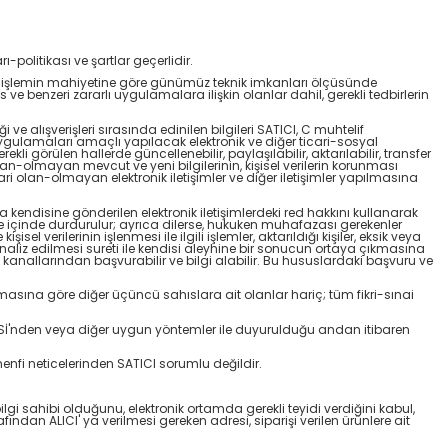
ı-politikası ve şartlar geçerlidir.
lgi ve işlemin mahiyetine göre günümüz teknik imkanları ölçüsünde
 ve benzeri zararlı uygulamalara ilişkin olanlar dahil, gerekli tedbirlerin
ği ve alışverişleri sırasında edinilen bilgileri SATICI, C muhtelif
 uygulamaları amaçlı yapılacak elektronik ve diğer ticari-sosyal
ekli görülen hallerde güncellenebilir, paylaşılabilir, aktarılabilir, transfer
el olan-olmayan mevcut ve yeni bilgilerinin, kişisel verilerin korunması
olan-olmayan elektronik iletişimler ve diğer iletişimler yapılmasına
 kendisine gönderilen elektronik iletişimlerdeki red hakkını kullanarak
 süre içinde durdurulur; ayrıca dilerse, hukuken muhafazası gerekenler
l verilerinin işlenmesi ile ilgili işlemler, aktarıldığı kişiler, eksik veya
le analiz edilmesi sureti ile kendisi aleyhine bir sonucun ortaya çıkmasına
 kanallarından başvurabilir ve bilgi alabilir. Bu hususlardaki başvuru ve
masına göre diğer üçüncü sahıslara ait olanlar hariç; tüm fikri-sınai
SİTESİ'nden veya diğer uygun yöntemler ile duyurulduğu andan itibaren
e menfi neticelerinden SATICI sorumlu değildir.
 bilgi sahibi olduğunu, elektronik ortamda gerekli teyidi verdiğini kabul,
ndan ALICI' ya verilmesi gereken adresi, siparişi verilen ürünlere ait