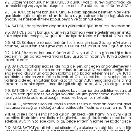
9.2. Sözleşme konusu her bir ürün, 30 günlük yasal süreyi aşmamak kaydı il
adresteki kişi ve/veya kuruluşa teslim edilir. Bu süre içinde ürünün ALI
9.3. SATICI, Sözleşme konusu ürünü eksiksiz, siparişte belirtilen nitelikle
gereklerine göre sağlam, standartlara uygun bir şekilde işi doğruluk ve dü
öngörü ile hareket etmeyi kabul, beyan ve taahhüt eder.
9.4. SATICI, sözleşmeden doğan ifa yükümlülüğünün süresi dolmadan ALICI’y
9.5. SATICI, sipariş konusu ürün veya hizmetin yerine getirilmesinin im
tüketiciye bildireceğini, 14 günlük süre içinde toplam bedeli ALICI’ya i
9.6. ALICI, Sözleşme konusu ürünün teslimatı için işbu Sözleşme’yi ele
halinde, SATICI’nın sözleşme konusu ürünü teslim yükümlülüğünün sona
9.7. ALICI, Sözleşme konusu ürünün ALICI veya ALICI’nın gösterdiği adres
bedelinin ilgili banka veya finans kuruluşu tarafından SATICI'ya ödenm
taahhüt eder.
9.8. SATICI, tarafların iradesi dışında gelişen, önceden öngörülemeyen ve
ürünü süresi içinde teslim edemez ise, durumu ALICI'ya bildireceğini kab
engelleyici durumun ortadan kalkmasına kadar ertelenmesini SATICI’dan t
kendisine nakden ve defaten ödenir. ALICI’nın kredi kartı ile yaptığı ödem
kartına iade edilen tutarın banka tarafından ALICI hesabına yansıtılmas
tamamen banka işlem süreci ile ilgili olduğundan, ALICI, olası gecikme
9.9. SATICININ, ALICI tarafından siteye kayıt formunda belirtilen veya da
SMS, telefon görüşmesi ve diğer yollarla iletişim, pazarlama, bildirim v
faaliyetlerinde bulunabileceğini kabul ve beyan etmektedir.
9.10. ALICI, sözleşme konusu mal/hizmeti teslim almadan önce muayene ed
hasarsız ve sağlam olduğu kabul edilecektir. Teslimden sonra mal/hizm
9.11. ALICI ile sipariş esnasında kullanılan kredi kartı hamilinin aynı kişi
hamiline ilişkin kimlik ve iletişim bilgilerini, siparişte kullanılan kredi 
edebilir. ALICI’nın talebe konu bilgi/belgeleri temin etmesine kadar geç
9.12. ALICI, SATICI’ya ait internet sitesine üye olurken verdiği kişisel ve 