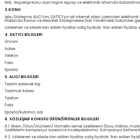
MAL: Alışverişe konu olan taşınır eşyayı ve elektronik ortamda kullanılm
3.KONU
İşbu Sözleşme, ALICI’nın, SATICI’ya ait internet sitesi üzerinden elektronik 
Hakkında Kanun ve Mesafeli Sözleşmelere Dair Yönetmelik hükümleri gere
Listelenen ve sitede ilan edilen fiyatlar satış fiyatıdır. İlan edilen fiyatl
4. SATICI BİLGİLERİ
Ünvanı
Adres
Telefon
Faks
Eposta
5. ALICI BİLGİLERİ
Teslim edilecek kişi
Teslimat Adresi
Telefon
Faks
Eposta/kullanıcı adı
6. SÖZLEŞME KONUSU ÜRÜN/ÜRÜNLER BİLGİLERİ
6.1. Malın /Ürün/Ürünlerin/ Hizmetin temel özelliklerini (türü, miktarı, 
özelliklerini kampanya süresince inceleyebilirsiniz. Kampanya tarihine k
6.2. Listelenen ve sitede ilan edilen fiyatlar satış fiyatıdır. İlan edilen f