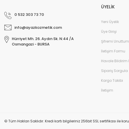
ÜYELİK
0 532 303 73 70
Yeni Üyelik
info@ayazkozmetik.com
Üye Girişi
Hürriyet Mh. 26. Aydın Sk. N:44 /A
Şifremi Unuttum
Osmangazi - BURSA
İletişim Formu
Havale Bildirim
Sipariş Sorgula
Kargo Takibi
İletişim
© Tüm Hakları Saklıdır. Kredi kartı bilgileriniz 256bit SSL sertifikası ile k