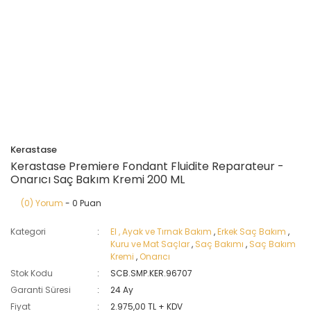
Kerastase
Kerastase Premiere Fondant Fluidite Reparateur -
Onarıcı Saç Bakım Kremi 200 ML
(0) Yorum
- 0 Puan
Kategori
El , Ayak ve Tırnak Bakım
,
Erkek Saç Bakım
,
Kuru ve Mat Saçlar
,
Saç Bakımı
,
Saç Bakım
Kremi
,
Onarıcı
Stok Kodu
SCB.SMP.KER.96707
Garanti Süresi
24 Ay
Fiyat
2.975,00 TL + KDV