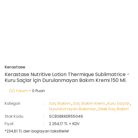
Kerastase
Kerastase Nutritive Lotion Thermique Sublimatrice -
Kuru Saçlar İçin Durulanmayan Bakım Kremi 150 Ml.
(0) Yorum
- 0 Puan
Kategori
Saç Bakımı
,
Saç Bakım Kremi
,
Kuru Saçlar
,
Durulanmayan Bakımlar
,
Erkek Saç Bakım
Stok Kodu
SCBSBKKER55049
Fiyat
2.254,17 TL + KDV
*234,61 TL den başlayan taksitlerle!