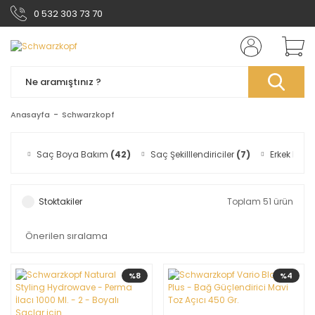
0 532 303 73 70
Anasayfa
Schwarzkopf
Saç Boya Bakım
(42)
Saç Şekilllendiriciler
(7)
Erkek Bakı
Stoktakiler
Toplam 51 ürün
%8
%4