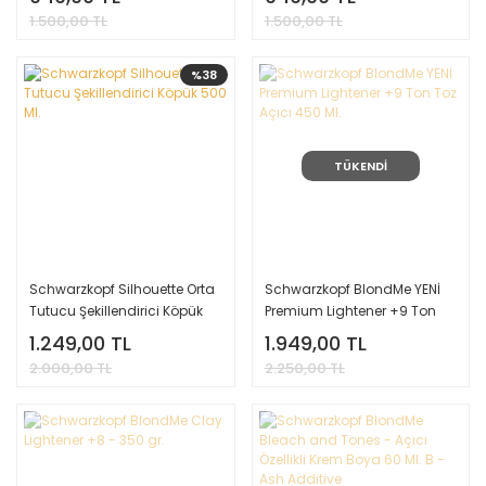
1.500,00 TL
1.500,00 TL
%38
TÜKENDİ
Schwarzkopf Silhouette Orta
Schwarzkopf BlondMe YENİ
Tutucu Şekillendirici Köpük
Premium Lightener +9 Ton
500 Ml.
Toz Açıcı 450 Ml.
1.249,00 TL
1.949,00 TL
2.000,00 TL
2.250,00 TL