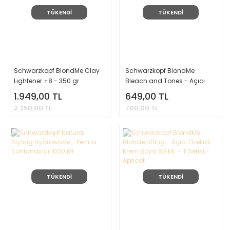
TÜKENDİ
TÜKENDİ
Schwarzkopf BlondMe Clay
Schwarzkopf BlondMe
Lightener +8 - 350 gr.
Bleach and Tones - Açıcı
Özellikli Krem Boya 60 Ml. B -
1.949,00 TL
649,00 TL
Ash Additive
2.250,00 TL
700,00 TL
TÜKENDİ
TÜKENDİ