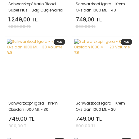
Schwarzkopf Vario Blond
Schwarzkopf Igora - Krem
Super Plus - Bağ Güçlendirici
Oksidan 1000 Ml. - 40
Beyaz Toz Açıcı 450 Gr.
Volume %12
1.249,00 TL
749,00 TL
1.300,00 TL
800,00 TL
%6
%6
Schwarzkopf Igora - Krem
Schwarzkopf Igora - Krem
Oksidan 1000 Ml. - 30
Oksidan 1000 Ml. - 20
Volume %9
Volume %6
749,00 TL
749,00 TL
800,00 TL
800,00 TL