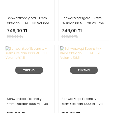
Schwarzkopf Igora - Krem
Schwarzkopf Igora - Krem
Oksidan 60 Ml. - 30 Volume
Oksidan 60 Ml. - 20 Volume
%9
%6
749,00 TL
749,00 TL
800,00 TL
800,00 TL
TÜKENDİ
TÜKENDİ
Schwarzkopf Essensity -
Schwarzkopf Essensity -
Krem Oksidan 1000 Ml. - 38
Krem Oksidan 1000 Ml. - 28
Volume %11,5
Volume %8,5