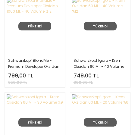
TÜKENDİ
TÜKENDİ
Schwarzkopf BlondMe -
Schwarzkopf Igora - Krem
Premium Developer Oksidan
Oksidan 60 Ml. - 40 Volume
1000 Ml. - 40 Volume %12
%12
799,00 TL
749,00 TL
850,00 TL
800,00 TL
TÜKENDİ
TÜKENDİ