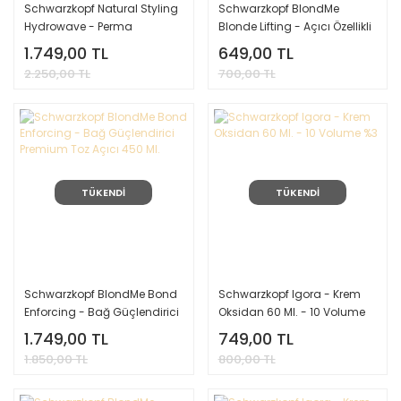
Schwarzkopf Natural Styling
Schwarzkopf BlondMe
Hydrowave - Perma
Blonde Lifting - Açıcı Özellikli
Sonlandırıcı 1000 Ml.
Krem Boya 60 Ml. - T Serisi -
1.749,00 TL
649,00 TL
Apricot
2.250,00 TL
700,00 TL
TÜKENDİ
TÜKENDİ
Schwarzkopf BlondMe Bond
Schwarzkopf Igora - Krem
Enforcing - Bağ Güçlendirici
Oksidan 60 Ml. - 10 Volume
Premium Toz Açıcı 450 Ml.
%3
1.749,00 TL
749,00 TL
1.850,00 TL
800,00 TL