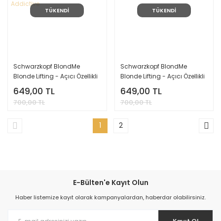
TÜKENDİ
TÜKENDİ
Schwarzkopf BlondMe
Schwarzkopf BlondMe
Blonde Lifting - Açıcı Özellikli
Blonde Lifting - Açıcı Özellikli
Krem Boya 60 Ml. - Bleach
Krem Boya 60 Ml. - L Serisi -
649,00 TL
649,00 TL
and Tones Serisi - Rose
Ice Rise
700,00 TL
700,00 TL
Addictive
1
2
E-Bülten'e Kayıt Olun
Haber listemize kayıt olarak kampanyalardan, haberdar olabilirsiniz.