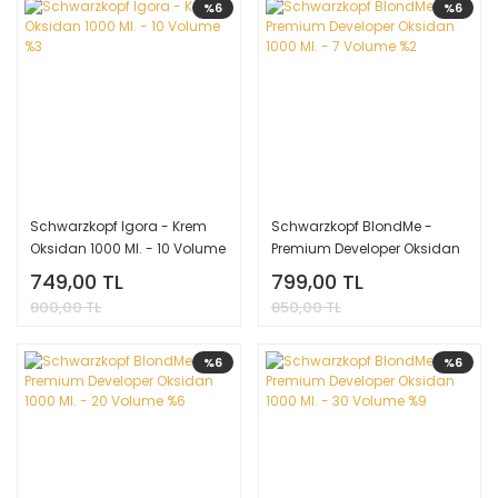
%6
%6
Schwarzkopf Igora - Krem
Schwarzkopf BlondMe -
Oksidan 1000 Ml. - 10 Volume
Premium Developer Oksidan
%3
1000 Ml. - 7 Volume %2
749,00 TL
799,00 TL
800,00 TL
850,00 TL
%6
%6