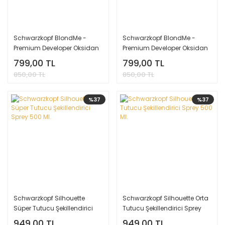
Schwarzkopf BlondMe -
Schwarzkopf BlondMe -
Premium Developer Oksidan
Premium Developer Oksidan
1000 Ml. - 20 Volume %6
1000 Ml. - 30 Volume %9
799,00 TL
799,00 TL
850,00 TL
850,00 TL
%37
%37
Schwarzkopf Silhouette
Schwarzkopf Silhouette Orta
Süper Tutucu Şekillendirici
Tutucu Şekillendirici Sprey
Sprey 500 Ml.
500 Ml.
949,00 TL
949,00 TL