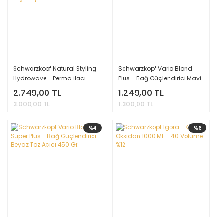
Schwarzkopf Natural Styling
Schwarzkopf Vario Blond
Hydrowave - Perma İlacı
Plus - Bağ Güçlendirici Mavi
1000 Ml. - 2 - Boyalı Saçlar
Toz Açıcı 450 Gr.
2.749,00 TL
1.249,00 TL
için
3.000,00 TL
1.300,00 TL
%4
%6