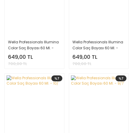
Wella Professionals Illumina
Wella Professionals Illumina
Color Saç Boyası 60 Ml. -
Color Saç Boyası 60 Ml. -
10/1
10/05
649,00 TL
649,00 TL
700,00 TL
700,00 TL
%7
%7