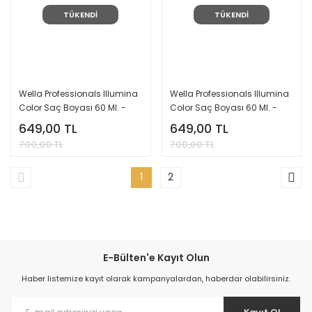
TÜKENDİ
TÜKENDİ
Wella Professionals Illumina
Wella Professionals Illumina
Color Saç Boyası 60 Ml. -
Color Saç Boyası 60 Ml. -
9/19
9/03
649,00 TL
649,00 TL
700,00 TL
700,00 TL
1
2
E-Bülten'e Kayıt Olun
Haber listemize kayıt olarak kampanyalardan, haberdar olabilirsiniz.