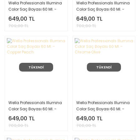
Wella Professionals Illumina
Wella Professionals Illumina
Color Saç Boyası 60 Ml. -
Color Saç Boyası 60 Ml. -
Silver Mauve
Platinum Lilly
649,00 TL
649,00 TL
700,00 TL
700,00 TL
TÜKENDİ
TÜKENDİ
Wella Professionals Illumina
Wella Professionals Illumina
Color Saç Boyası 60 Ml. -
Color Saç Boyası 60 Ml. -
Copper Peach
Chrome Olive
649,00 TL
649,00 TL
700,00 TL
700,00 TL