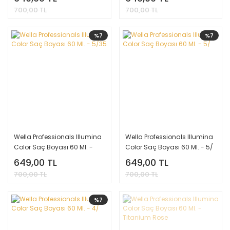
700,00 TL
700,00 TL
%7
%7
Wella Professionals Illumina
Wella Professionals Illumina
Color Saç Boyası 60 Ml. -
Color Saç Boyası 60 Ml. - 5/
5/35
649,00 TL
649,00 TL
700,00 TL
700,00 TL
%7