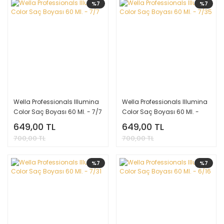
%7
%7
Wella Professionals Illumina
Wella Professionals Illumina
Color Saç Boyası 60 Ml. - 7/7
Color Saç Boyası 60 Ml. -
7/35
649,00 TL
649,00 TL
700,00 TL
700,00 TL
%7
%7