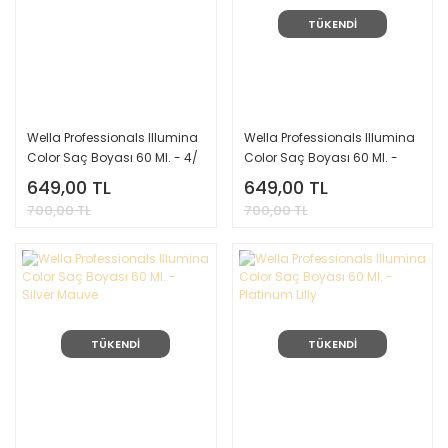
TÜKENDİ
Wella Professionals Illumina
Wella Professionals Illumina
Color Saç Boyası 60 Ml. - 4/
Color Saç Boyası 60 Ml. -
Titanium Rose
649,00 TL
649,00 TL
700,00 TL
700,00 TL
TÜKENDİ
TÜKENDİ