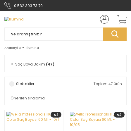
0 532 303 73 70
Anasayfa
Illumina
Saç Boya Bakım
(47)
Stoktakiler
Toplam 47 ürün
%7
%7