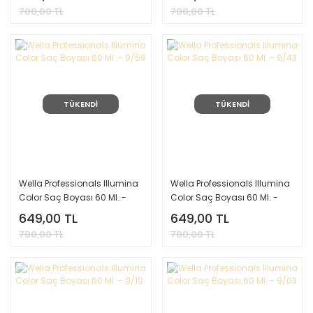
700,00 TL
700,00 TL
TÜKENDİ
TÜKENDİ
Wella Professionals Illumina
Wella Professionals Illumina
Color Saç Boyası 60 Ml. -
Color Saç Boyası 60 Ml. -
9/59
9/43
649,00 TL
649,00 TL
700,00 TL
700,00 TL