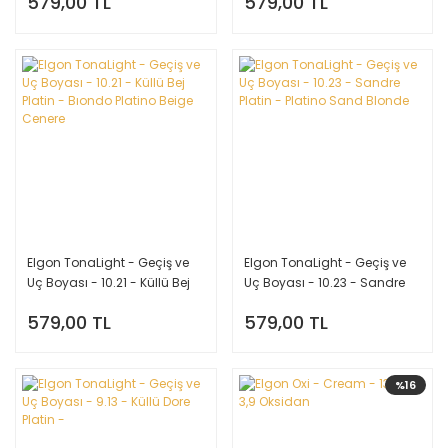
579,00 TL
579,00 TL
Cenere Perla
Elgon TonaLight - Geçiş ve
Elgon TonaLight - Geçiş ve
Uç Boyası - 10.21 - Küllü Bej
Uç Boyası - 10.23 - Sandre
Platin - Bıondo Platino Beige
Platin - Platino Sand Blonde
579,00 TL
579,00 TL
Cenere
%16