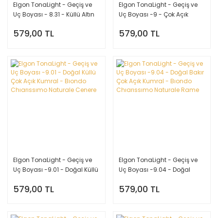
Elgon TonaLight - Geçiş ve
Elgon TonaLight - Geçiş ve
Uç Boyası - 8.31 - Küllü Altın
Uç Boyası -9 - Çok Açık
Açık Kumral - Bıondo Chıaro
Kumral - Bıondo
579,00 TL
579,00 TL
Dorato Cenere
Chıarıssımo
Elgon TonaLight - Geçiş ve
Elgon TonaLight - Geçiş ve
Uç Boyası -9.01 - Doğal Küllü
Uç Boyası -9.04 - Doğal
Çok Açık Kumral - Bıondo
Bakır Çok Açık Kumral -
579,00 TL
579,00 TL
Chıarıssımo Naturale Cenere
Bıondo Chıarıssımo Naturale
Rame