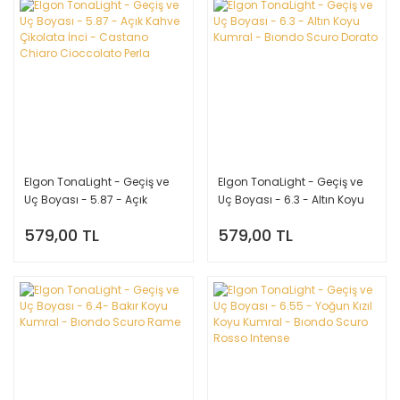
Elgon TonaLight - Geçiş ve
Elgon TonaLight - Geçiş ve
Uç Boyası - 5.87 - Açık
Uç Boyası - 6.3 - Altın Koyu
Kahve Çikolata İnci -
Kumral - Bıondo Scuro
579,00 TL
579,00 TL
Castano Chiaro Cioccolato
Dorato
Perla