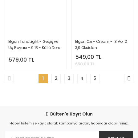
Elgon TonaLight - Geçiş ve
Elgon Oxi - Cream - 13 Vol %
Uç Boyası - 9.13 - Küllü Dore
3,9 Oksidan
Platin -
549,00 TL
579,00 TL
650,00 TL
1
2
3
4
5
E-Bülten'e Kayıt Olun
Haber listemize kayıt olarak kampanyalardan, haberdar olabilirsiniz.