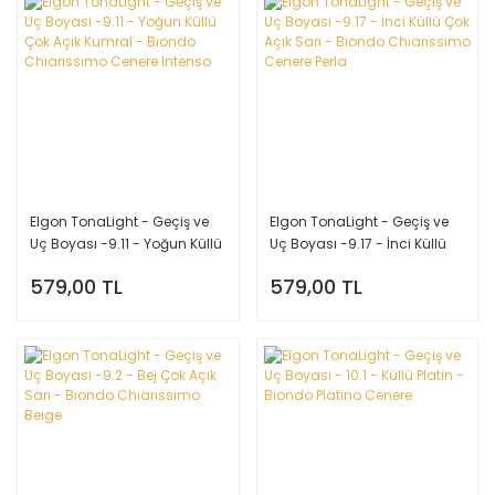
Elgon TonaLight - Geçiş ve
Elgon TonaLight - Geçiş ve
Uç Boyası -9.11 - Yoğun Küllü
Uç Boyası -9.17 - İnci Küllü
Çok Açık Kumral - Bıondo
Çok Açık Sarı - Bıondo
579,00 TL
579,00 TL
Chıarıssımo Cenere Intenso
Chıarıssımo Cenere Perla