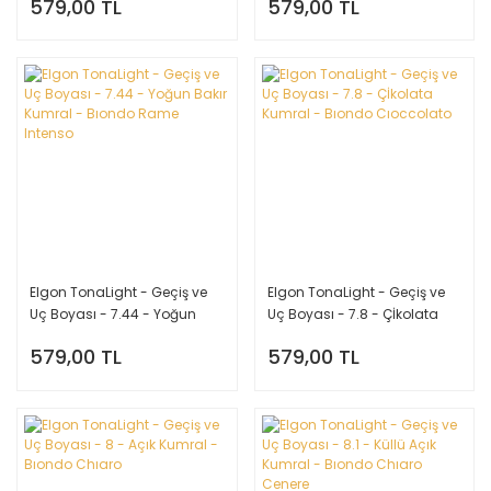
579,00 TL
579,00 TL
Noccıola
Elgon TonaLight - Geçiş ve
Elgon TonaLight - Geçiş ve
Uç Boyası - 7.44 - Yoğun
Uç Boyası - 7.8 - Çİkolata
Bakır Kumral - Bıondo Rame
Kumral - Bıondo Cıoccolato
579,00 TL
579,00 TL
Intenso