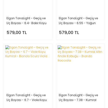
Elgon TonaLight - Geçiş ve
Elgon TonaLight - Geçiş ve
Uç Boyası - 6.4- Bakır Koyu
Uç Boyası - 6.55 - Yoğun
Kumral - Bıondo Scuro
Kızıl Koyu Kumral - Bıondo
579,00 TL
579,00 TL
Rame
Scuro Rosso Intense
Elgon TonaLight - Geçiş ve
Elgon TonaLight - Geçiş ve
Uç Boyası - 6.7 - Viole Koyu
Uç Boyası - 7.38 - Kumral
Kumral - Bıondo Scuro Vıola
Altın Fındık Kabuğu - Bıondo