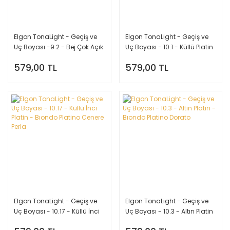
Elgon TonaLight - Geçiş ve
Elgon TonaLight - Geçiş ve
Uç Boyası -9.2 - Bej Çok Açık
Uç Boyası - 10.1 - Küllü Platin
Sarı - Bıondo Chıarıssımo
- Bıondo Platino Cenere
579,00 TL
579,00 TL
Beige
Elgon TonaLight - Geçiş ve
Elgon TonaLight - Geçiş ve
Uç Boyası - 10.17 - Küllü İnci
Uç Boyası - 10.3 - Altın Platin
Platin - Bıondo Platino
- Bıondo Platino Dorato