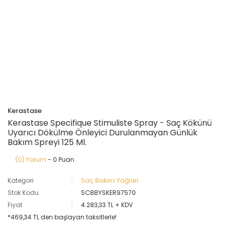
Kerastase
Kerastase Specifique Stimuliste Spray - Saç Kökünü
Uyarıcı Dökülme Önleyici Durulanmayan Günlük
Bakım Spreyi 125 Ml.
(0) Yorum
- 0 Puan
Kategori
Saç Bakım Yağları
Stok Kodu
SCBBYSKER97570
Fiyat
4.283,33 TL + KDV
*469,34 TL den başlayan taksitlerle!