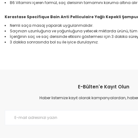
B6 Vitamini içeren formül, saç derisinin tamamını koruma altına alı
Kerastase Specifique Bain Anti Pelliculaire Yağlı Kepekli Şam
Nemli saça masaj yaparak uygulanmalıdır.
Saçınızın uzunluğuna ve yoğunluğuna yetecek miktarda ürünü, tüm s
İçeriğinin saç ve saç derisinde etkisini göstermesi için 3 dakika süreyl
3 dakika sonrasında bol su ile iyice durulayınız.
Bu ürünün fiyat bilgisi, resim, ürün açıklamalarında ve diğer konular
Görüş ve önerileriniz için teşekkür ederiz.
E-Bülten'e Kayıt Olun
Ürün resmi kalitesiz, bozuk veya görüntülenemiyor.
Ürün açıklamasında eksik bilgiler bulunuyor.
Haber listemize kayıt olarak kampanyalardan, haberda
Ürün bilgilerinde hatalar bulunuyor.
Ürün fiyatı diğer sitelerden daha pahalı.
Bu ürüne benzer farklı alternatifler olmalı.