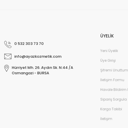
ÜYELİK
0 532 303 73 70
Yeni Üyelik
info@ayazkozmetik.com
Üye Girişi
Hürriyet Mh. 26. Aydın Sk. N:44 /A
Şifremi Unuttum
Osmangazi - BURSA
İletişim Formu
Havale Bildirim
Sipariş Sorgula
Kargo Takibi
İletişim