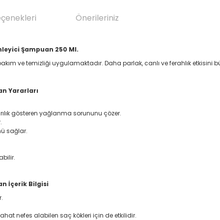
eçenekleri
Önerileriniz
nleyici Şampuan 250 Ml.
bakım ve temizliği uygulamaktadır. Daha parlak, canlı ve ferahlık etkisini bü
an Yararları
şırılık gösteren yağlanma sorununu çözer.
.
mü sağlar.
bilir.
 İçerik Bilgisi
r.
hat nefes alabilen saç kökleri için de etkilidir.