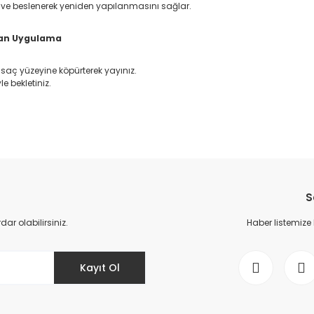
r ve beslenerek yeniden yapılanmasını sağlar.
puan Uygulama
aç yüzeyine köpürterek yayınız.
e bekletiniz.
da yetersiz gördüğünüz noktaları öneri formunu kullanarak tarafımıza il
Bu ürüne ilk yorumu siz yapın!
S
Yorum Yaz
r olabilirsiniz.
Haber listemize
Kayıt Ol