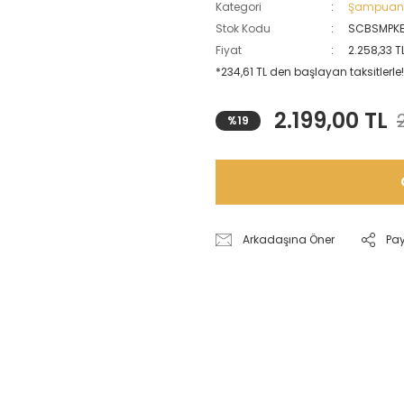
Kategori
Şampua
Stok Kodu
SCBSMPK
Fiyat
2.258,33 T
*234,61 TL den başlayan taksitlerle!
2.199,00 TL
%19
Arkadaşına Öner
Pa