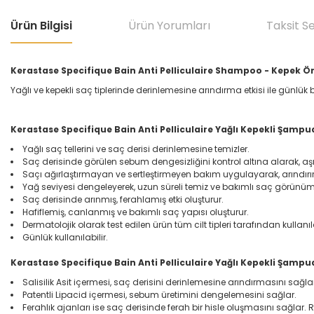
Ürün Bilgisi
Ürün Yorumları
Taksit S
Kerastase Specifique Bain Anti Pelliculaire Shampoo - Kepek Ö
Yağlı ve kepekli saç tiplerinde derinlemesine arındırma etkisi ile günlük 
Kerastase Specifique Bain Anti Pelliculaire Yağlı Kepekli Şampu
Yağlı saç tellerini ve saç derisi derinlemesine temizler.
Saç derisinde görülen sebum dengesizliğini kontrol altına alarak, a
Saçı ağırlaştırmayan ve sertleştirmeyen bakım uygulayarak, arındırır
Yağ seviyesi dengeleyerek, uzun süreli temiz ve bakımlı saç görünü
Saç derisinde arınmış, ferahlamış etki oluşturur.
Hafiflemiş, canlanmış ve bakımlı saç yapısı oluşturur.
Dermatolojik olarak test edilen ürün tüm cilt tipleri tarafından kullanıla
Günlük kullanılabilir.
Kerastase Specifique Bain Anti Pelliculaire Yağlı Kepekli Şampuan
Salisilik Asit içermesi, saç derisini derinlemesine arındırmasını sağla
Patentli Lipacid içermesi, sebum üretimini dengelemesini sağlar.
Ferahlık ajanları ise saç derisinde ferah bir hisle oluşmasını sağlar. Ra