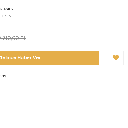
n
ER97402
L + KDV
2.710,00 TL
Gelince Haber Ver
ylaş