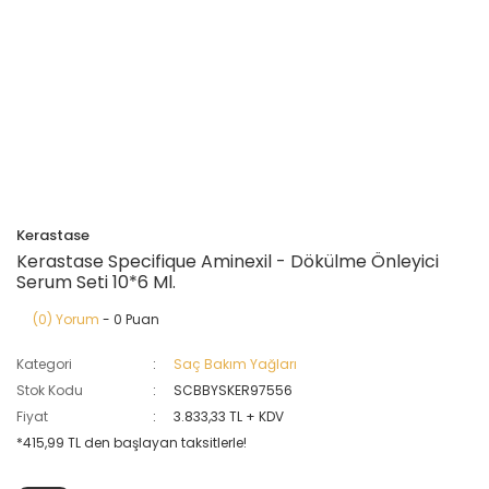
Kerastase
Kerastase Specifique Aminexil - Dökülme Önleyici
Serum Seti 10*6 Ml.
(0) Yorum
- 0 Puan
Kategori
Saç Bakım Yağları
Stok Kodu
SCBBYSKER97556
Fiyat
3.833,33 TL + KDV
*415,99 TL den başlayan taksitlerle!