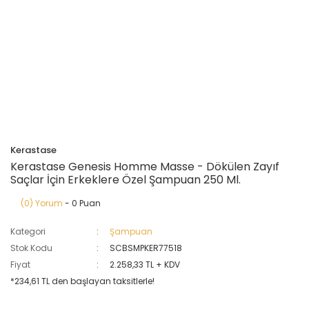
Kerastase
Kerastase Genesis Homme Masse - Dökülen Zayıf
Saçlar İçin Erkeklere Özel Şampuan 250 Ml.
(0) Yorum
- 0 Puan
Kategori
Şampuan
Stok Kodu
SCBSMPKER77518
Fiyat
2.258,33 TL + KDV
*234,61 TL den başlayan taksitlerle!