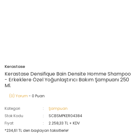
Kerastase
Kerastase Densifique Bain Densite Homme Shampoo
- Erkeklere Özel Yoğunlaştırıcı Bakım Şampuanı 250
Ml.
(0) Yorum
- 0 Puan
Kategori
Şampuan
Stok Kodu
SCBSMPKER04384
Fiyat
2.258,33 TL + KDV
*234,61 TL den başlayan taksitlerle!