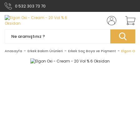
0 532 303 73 70
Anasayfa
Erkek Bakım Ürünleri
Erkek Saç Boya ve Piqment
Elgon Oxi 