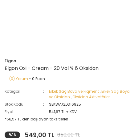
Elgon
Elgon Oxi - Cream - 20 Vol % 6 Oksidan
(0) Yorum
- 0 Puan
Kategori
Erkek Saç Boya ve Piqment
,
Erkek Saç Boya
ve Oksidan
,
Oksidan Aktivatörler
Stok Kodu
SEKWAXELG16925
Fiyat
541,67 TL + KDV
*58,57 TL den başlayan taksitlerle!
549,00 TL
650,00 TL
%16