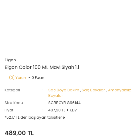
Elgon
Elgon Color 100 ML Mavi Siyah 1.1
(0) Yorum
- 0 Puan
Kategori
Saç Boya Bakım
,
Saç Boyaları
,
Amonyaksız
Boyalar
Stok Kodu
SCBBOYELG96144
Fiyat
407,50 TL + KDV
*52,17 TL den başlayan taksitlerle!
489,00 TL