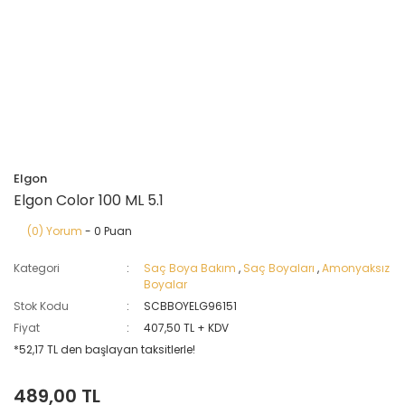
Elgon
Elgon Color 100 ML 5.1
(0) Yorum
- 0 Puan
Kategori
Saç Boya Bakım
,
Saç Boyaları
,
Amonyaksız
Boyalar
Stok Kodu
SCBBOYELG96151
Fiyat
407,50 TL + KDV
*52,17 TL den başlayan taksitlerle!
489,00 TL