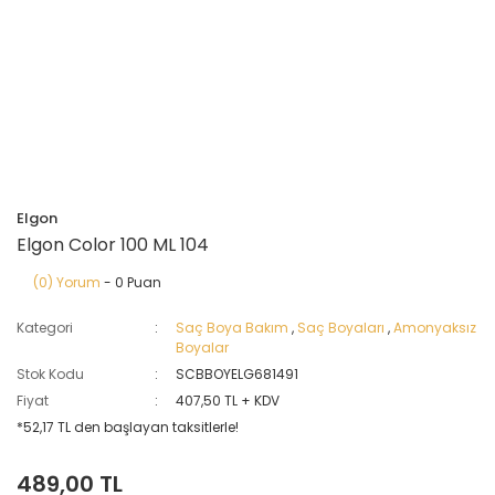
Elgon
Elgon Color 100 ML 104
(0) Yorum
- 0 Puan
Kategori
Saç Boya Bakım
,
Saç Boyaları
,
Amonyaksız
Boyalar
Stok Kodu
SCBBOYELG681491
Fiyat
407,50 TL + KDV
*52,17 TL den başlayan taksitlerle!
489,00 TL