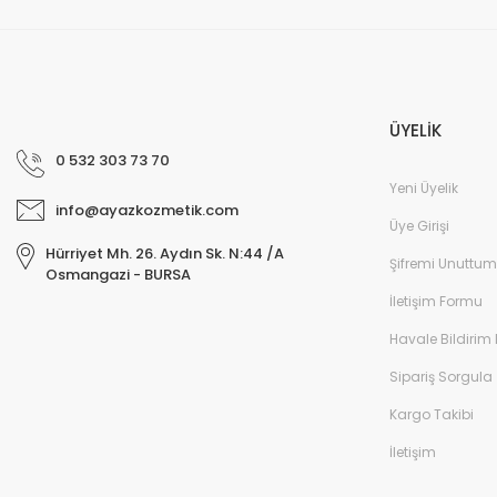
ÜYELİK
0 532 303 73 70
Yeni Üyelik
info@ayazkozmetik.com
Üye Girişi
Hürriyet Mh. 26. Aydın Sk. N:44 /A
Şifremi Unuttum
Osmangazi - BURSA
İletişim Formu
Havale Bildirim
Sipariş Sorgula
Kargo Takibi
İletişim