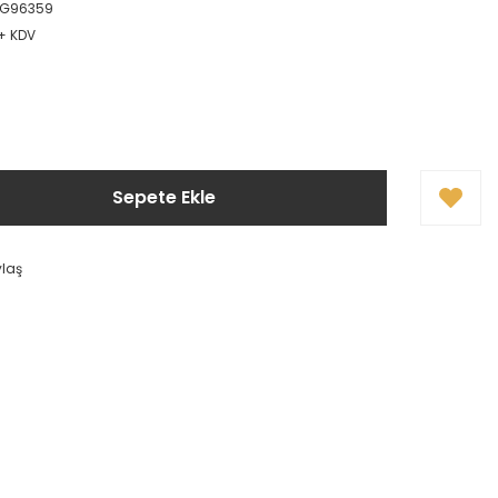
LG96359
 + KDV
Sepete Ekle
ylaş