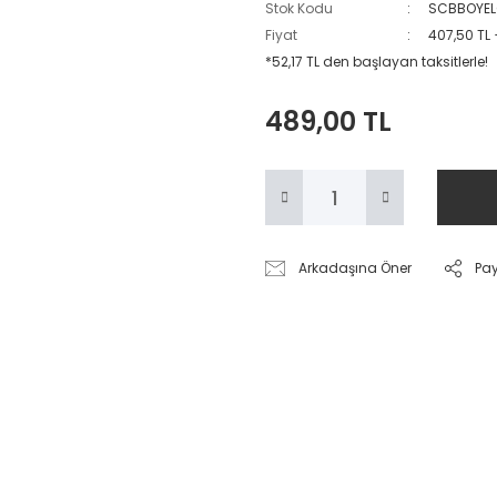
Stok Kodu
SCBBOYE
Fiyat
407,50 TL
*52,17 TL den başlayan taksitlerle!
489,00 TL
Arkadaşına Öner
Pa