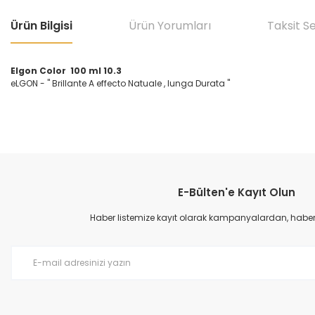
Ürün Bilgisi
Ürün Yorumları
Taksit S
Elgon Color 100 ml 10.3
eLGON - '' Brillante A effecto Natuale , lunga Durata ''
Bu ürünün fiyat bilgisi, resim, ürün açıklamalarında ve diğer konular
Görüş ve önerileriniz için teşekkür ederiz.
E-Bülten'e Kayıt Olun
Ürün resmi kalitesiz, bozuk veya görüntülenemiyor.
Ürün açıklamasında eksik bilgiler bulunuyor.
Haber listemize kayıt olarak kampanyalardan, haberda
Ürün bilgilerinde hatalar bulunuyor.
Ürün fiyatı diğer sitelerden daha pahalı.
Bu ürüne benzer farklı alternatifler olmalı.