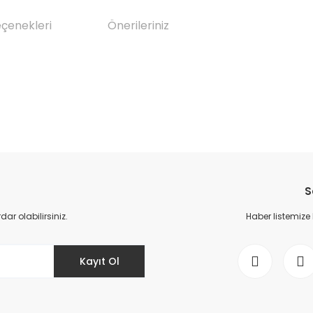
eçenekleri
Önerileriniz
da yetersiz gördüğünüz noktaları öneri formunu kullanarak tarafımıza il
Bu ürüne ilk yorumu siz yapın!
S
Yorum Yaz
r olabilirsiniz.
Haber listemize
Kayıt Ol