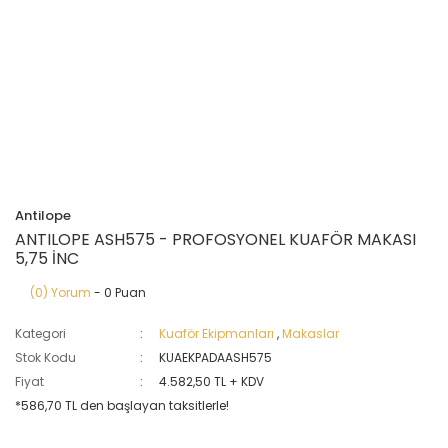
Antilope
ANTILOPE ASH575 - PROFOSYONEL KUAFÖR MAKASI
5,75 İNC
(0) Yorum
- 0 Puan
Kategori
Kuaför Ekipmanları
,
Makaslar
Stok Kodu
KUAEKPADAASH575
Fiyat
4.582,50 TL + KDV
*586,70 TL den başlayan taksitlerle!