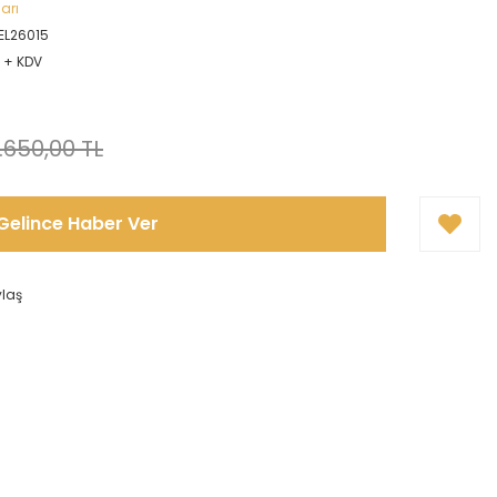
arı
L26015
L + KDV
!
1.650,00 TL
Gelince Haber Ver
ylaş