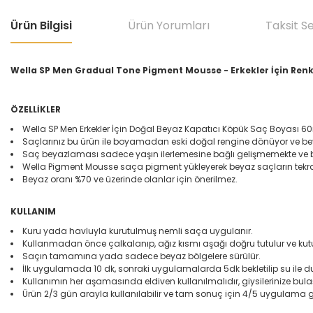
Ürün Bilgisi
Ürün Yorumları
Taksit S
Wella SP Men Gradual Tone Pigment Mousse - Erkekler İçin Renkl
ÖZELLİKLER
Wella SP Men Erkekler İçin Doğal Beyaz Kapatıcı Köpük Saç Boyası 
Saçlarınız bu ürün ile boyamadan eski doğal rengine dönüyor ve b
Saç beyazlaması sadece yaşın ilerlemesine bağlı gelişmemekte ve bir
Wella Pigment Mousse saça pigment yükleyerek beyaz saçların tekra
Beyaz oranı %70 ve üzerinde olanlar için önerilmez.
KULLANIM
Kuru yada havluyla kurutulmuş nemli saça uygulanır.
Kullanmadan önce çalkalanıp, ağız kısmı aşağı doğru tutulur ve kutu
Saçın tamamına yada sadece beyaz bölgelere sürülür.
İlk uygulamada 10 dk, sonraki uygulamalarda 5dk bekletilip su ile d
Kullanımın her aşamasında eldiven kullanılmalıdır, giysilerinize bul
Ürün 2/3 gün arayla kullanılabilir ve tam sonuç için 4/5 uygulama ge