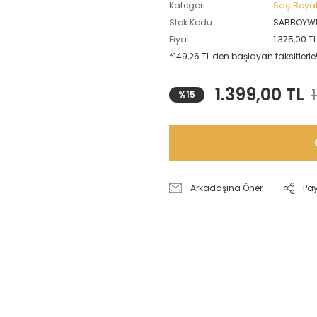
Kategori
Saç Boyal
Stok Kodu
SABBOYWE
Fiyat
1.375,00 T
*149,26 TL den başlayan taksitlerle
1.399,00 TL
%15
Arkadaşına Öner
Pa