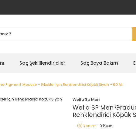
mı
Saç Şekilllendiriciler
Saç Boya Bakım
E
e Pigment Mousse - Erkekler İçin Renklendirici Köpük Siyah - 60 Ml.
Wella Sp Men
Wella SP Men Gradua
Renklendirici Köpük S
(0) Yorum
- 0 Puan