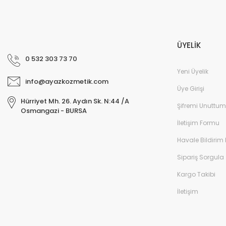
ÜYELİK
0 532 303 73 70
Yeni Üyelik
info@ayazkozmetik.com
Üye Girişi
Hürriyet Mh. 26. Aydın Sk. N:44 /A
Şifremi Unuttum
Osmangazi - BURSA
İletişim Formu
Havale Bildirim
Sipariş Sorgula
Kargo Takibi
İletişim