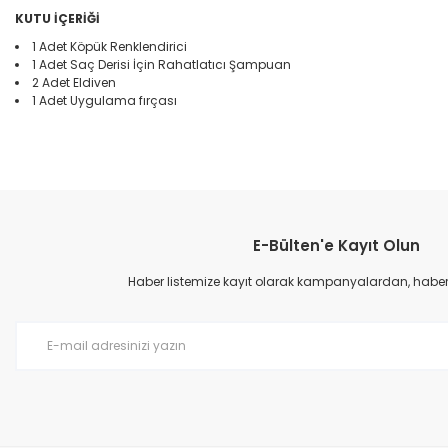
KUTU İÇERİĞİ
1 Adet Köpük Renklendirici
1 Adet Saç Derisi İçin Rahatlatıcı Şampuan
2 Adet Eldiven
1 Adet Uygulama fırçası
Bu ürünün fiyat bilgisi, resim, ürün açıklamalarında ve diğer konular
Görüş ve önerileriniz için teşekkür ederiz.
E-Bülten'e Kayıt Olun
Ürün resmi kalitesiz, bozuk veya görüntülenemiyor.
Ürün açıklamasında eksik bilgiler bulunuyor.
Haber listemize kayıt olarak kampanyalardan, haberda
Ürün bilgilerinde hatalar bulunuyor.
Ürün fiyatı diğer sitelerden daha pahalı.
Bu ürüne benzer farklı alternatifler olmalı.