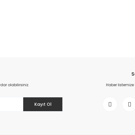
da yetersiz gördüğünüz noktaları öneri formunu kullanarak tarafımıza il
Bu ürüne ilk yorumu siz yapın!
S
Yorum Yaz
r olabilirsiniz.
Haber listemize
Kayıt Ol