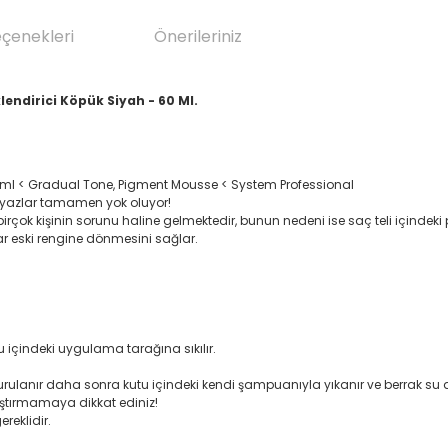
eçenekleri
Önerileriniz
endirici Köpük Siyah - 60 Ml.
60ml < Gradual Tone, Pigment Mousse < System Professional
eyazlar tamamen yok oluyor!
çok kişinin sorunu haline gelmektedir, bunun nedeni ise saç teli içindeki
r eski rengine dönmesini sağlar.
 içindeki uygulama tarağına sıkılır.
urulanır daha sonra kutu içindeki kendi şampuanıyla yıkanır ve berrak su
aştırmamaya dikkat ediniz!
reklidir.