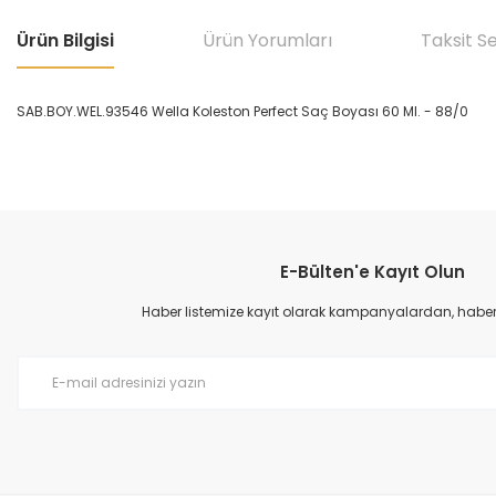
Ürün Bilgisi
Ürün Yorumları
Taksit S
SAB.BOY.WEL.93546 Wella Koleston Perfect Saç Boyası 60 Ml. - 88/0
Bu ürünün fiyat bilgisi, resim, ürün açıklamalarında ve diğer konular
Görüş ve önerileriniz için teşekkür ederiz.
E-Bülten'e Kayıt Olun
Ürün resmi kalitesiz, bozuk veya görüntülenemiyor.
Ürün açıklamasında eksik bilgiler bulunuyor.
Haber listemize kayıt olarak kampanyalardan, haberda
Ürün bilgilerinde hatalar bulunuyor.
Ürün fiyatı diğer sitelerden daha pahalı.
Bu ürüne benzer farklı alternatifler olmalı.