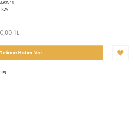
EL93546
+ KDV
0,00 TL
Gelince Haber Ver
ylaş