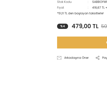
Stok Kodu
SABBOYW
Fiyat
416,67 TL 
*51,11 TL den başlayan taksitlerle!
479,00 TL
50
%4
Arkadaşına Öner
Pa