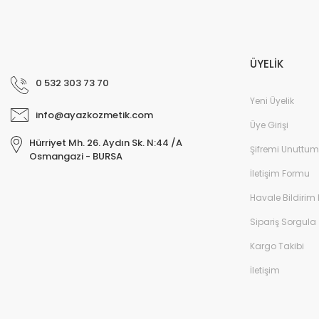
ÜYELİK
0 532 303 73 70
Yeni Üyelik
info@ayazkozmetik.com
Üye Girişi
Hürriyet Mh. 26. Aydın Sk. N:44 /A
Şifremi Unuttum
Osmangazi - BURSA
İletişim Formu
Havale Bildirim
Sipariş Sorgula
Kargo Takibi
İletişim