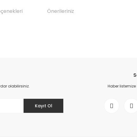
eçenekleri
Önerileriniz
da yetersiz gördüğünüz noktaları öneri formunu kullanarak tarafımıza il
Bu ürüne ilk yorumu siz yapın!
S
Yorum Yaz
r olabilirsiniz.
Haber listemize
Kayıt Ol