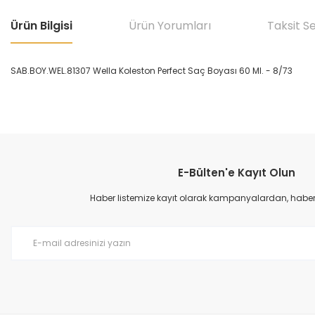
Ürün Bilgisi
Ürün Yorumları
Taksit S
SAB.BOY.WEL.81307 Wella Koleston Perfect Saç Boyası 60 Ml. - 8/73
Bu ürünün fiyat bilgisi, resim, ürün açıklamalarında ve diğer konular
Görüş ve önerileriniz için teşekkür ederiz.
E-Bülten'e Kayıt Olun
Ürün resmi kalitesiz, bozuk veya görüntülenemiyor.
Ürün açıklamasında eksik bilgiler bulunuyor.
Haber listemize kayıt olarak kampanyalardan, haberda
Ürün bilgilerinde hatalar bulunuyor.
Ürün fiyatı diğer sitelerden daha pahalı.
Bu ürüne benzer farklı alternatifler olmalı.