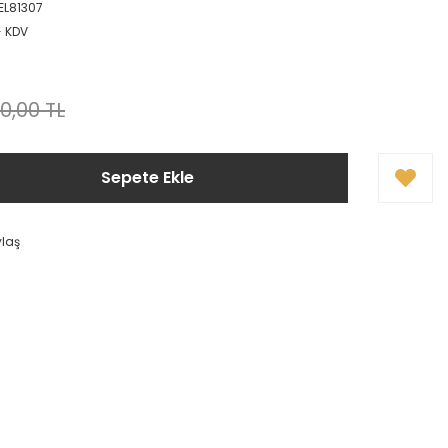
L81307
+ KDV
0,00 TL
Sepete Ekle
ylaş