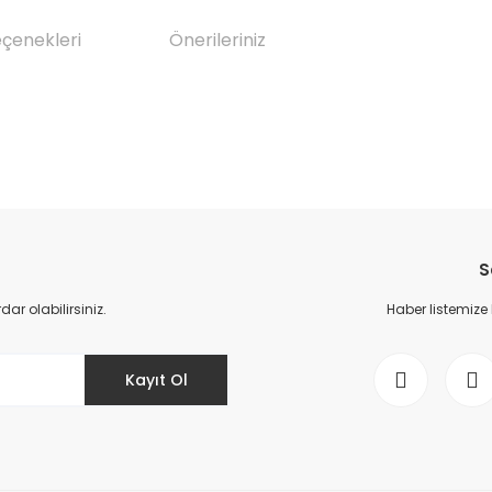
eçenekleri
Önerileriniz
da yetersiz gördüğünüz noktaları öneri formunu kullanarak tarafımıza il
Bu ürüne ilk yorumu siz yapın!
S
Yorum Yaz
r olabilirsiniz.
Haber listemize
Kayıt Ol