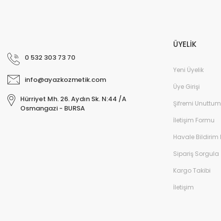
ÜYELİK
0 532 303 73 70
Yeni Üyelik
info@ayazkozmetik.com
Üye Girişi
Hürriyet Mh. 26. Aydın Sk. N:44 /A
Şifremi Unuttum
Osmangazi - BURSA
İletişim Formu
Havale Bildirim
Sipariş Sorgula
Kargo Takibi
İletişim