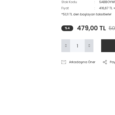
Stok Kodu
SABBOYWE
Fiyat
416,67 TL 
*51,11 TL den başlayan taksitlerle!
479,00 TL
50
%4
Arkadaşına Öner
Pa