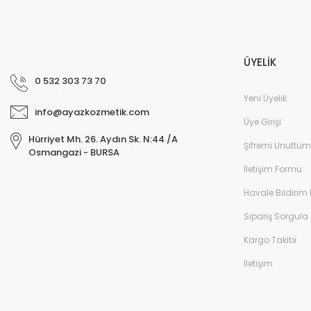
ÜYELİK
0 532 303 73 70
Yeni Üyelik
info@ayazkozmetik.com
Üye Girişi
Hürriyet Mh. 26. Aydın Sk. N:44 /A
Şifremi Unuttum
Osmangazi - BURSA
İletişim Formu
Havale Bildirim
Sipariş Sorgula
Kargo Takibi
İletişim