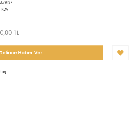
L79137
+ KDV
0,00 TL
Gelince Haber Ver
ylaş