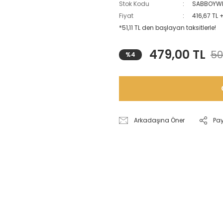
Stok Kodu
SABBOYWE
Fiyat
416,67 TL 
*51,11 TL den başlayan taksitlerle!
479,00 TL
50
%4
Arkadaşına Öner
Pa