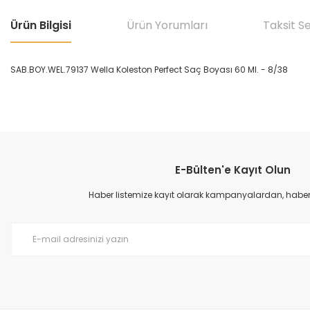
Ürün Bilgisi
Ürün Yorumları
Taksit S
SAB.BOY.WEL.79137 Wella Koleston Perfect Saç Boyası 60 Ml. - 8/38
Bu ürünün fiyat bilgisi, resim, ürün açıklamalarında ve diğer konular
Görüş ve önerileriniz için teşekkür ederiz.
E-Bülten'e Kayıt Olun
Ürün resmi kalitesiz, bozuk veya görüntülenemiyor.
Ürün açıklamasında eksik bilgiler bulunuyor.
Haber listemize kayıt olarak kampanyalardan, haberda
Ürün bilgilerinde hatalar bulunuyor.
Ürün fiyatı diğer sitelerden daha pahalı.
Bu ürüne benzer farklı alternatifler olmalı.