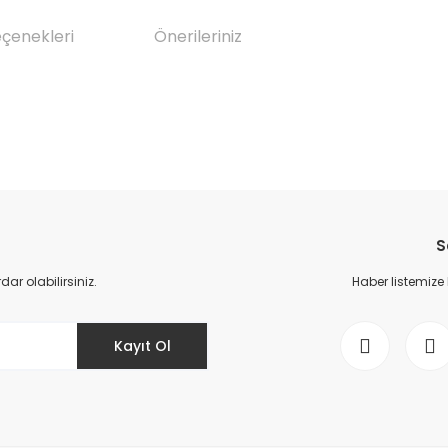
eçenekleri
Önerileriniz
da yetersiz gördüğünüz noktaları öneri formunu kullanarak tarafımıza il
Bu ürüne ilk yorumu siz yapın!
S
Yorum Yaz
r olabilirsiniz.
Haber listemize
Kayıt Ol