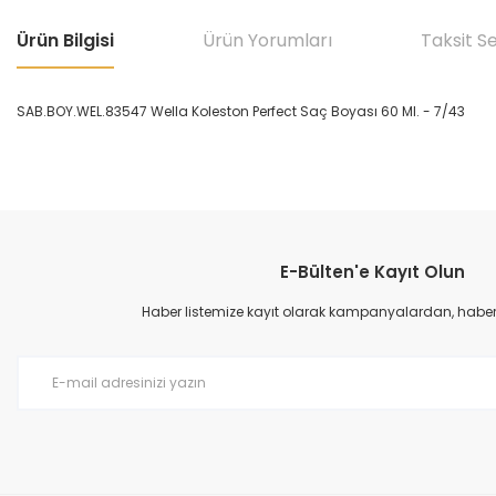
Ürün Bilgisi
Ürün Yorumları
Taksit S
SAB.BOY.WEL.83547 Wella Koleston Perfect Saç Boyası 60 Ml. - 7/43
Bu ürünün fiyat bilgisi, resim, ürün açıklamalarında ve diğer konular
Görüş ve önerileriniz için teşekkür ederiz.
E-Bülten'e Kayıt Olun
Ürün resmi kalitesiz, bozuk veya görüntülenemiyor.
Ürün açıklamasında eksik bilgiler bulunuyor.
Haber listemize kayıt olarak kampanyalardan, haberda
Ürün bilgilerinde hatalar bulunuyor.
Ürün fiyatı diğer sitelerden daha pahalı.
Bu ürüne benzer farklı alternatifler olmalı.