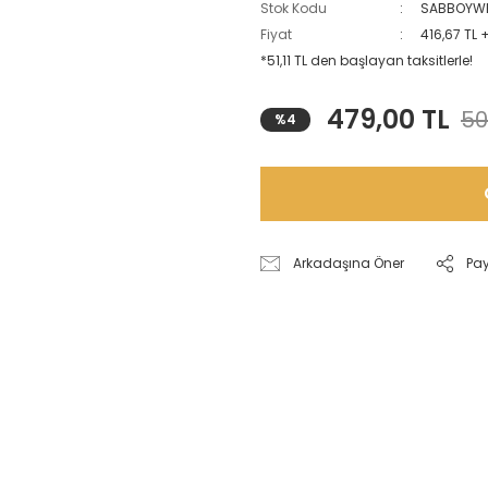
Stok Kodu
SABBOYW
Fiyat
416,67 TL 
*51,11 TL den başlayan taksitlerle!
479,00 TL
50
%4
Arkadaşına Öner
Pa