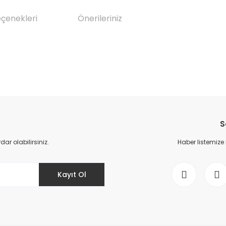
eçenekleri
Önerileriniz
da yetersiz gördüğünüz noktaları öneri formunu kullanarak tarafımıza il
Bu ürüne ilk yorumu siz yapın!
S
Yorum Yaz
r olabilirsiniz.
Haber listemize
Kayıt Ol