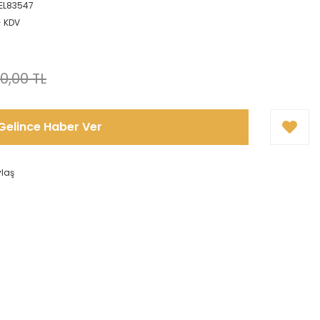
EL83547
+ KDV
0,00 TL
Gelince Haber Ver
ylaş