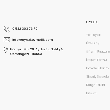
ÜYELİK
0 532 303 73 70
Yeni Üyelik
info@ayazkozmetik.com
Üye Girişi
Hürriyet Mh. 26. Aydın Sk. N:44 /A
Şifremi Unuttum
Osmangazi - BURSA
İletişim Formu
Havale Bildirim
Sipariş Sorgula
Kargo Takibi
İletişim