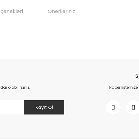
eçenekleri
Önerileriniz
da yetersiz gördüğünüz noktaları öneri formunu kullanarak tarafımıza il
Bu ürüne ilk yorumu siz yapın!
S
Yorum Yaz
r olabilirsiniz.
Haber listemize
Kayıt Ol