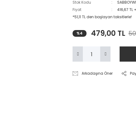
Stok Kodu
SABBOYW
Fiyat
416,67 TL 
*51,11 TL den başlayan taksitlerle!
479,00 TL
50
%4
Arkadaşına Öner
Pa