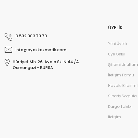
ÜYELİK
0 532 303 73 70
Yeni Üyelik
info@ayazkozmetik.com
Üye Girişi
Hürriyet Mh. 26. Aydın Sk. N:44 /A
Şifremi Unuttum
Osmangazi - BURSA
İletişim Formu
Havale Bildirim
Sipariş Sorgula
Kargo Takibi
İletişim