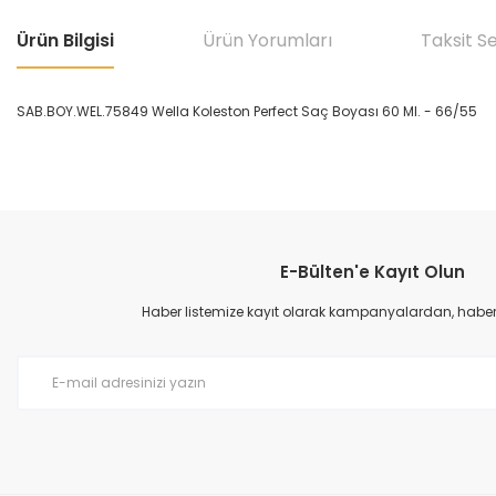
Ürün Bilgisi
Ürün Yorumları
Taksit S
SAB.BOY.WEL.75849 Wella Koleston Perfect Saç Boyası 60 Ml. - 66/55
Bu ürünün fiyat bilgisi, resim, ürün açıklamalarında ve diğer konular
Görüş ve önerileriniz için teşekkür ederiz.
E-Bülten'e Kayıt Olun
Ürün resmi kalitesiz, bozuk veya görüntülenemiyor.
Ürün açıklamasında eksik bilgiler bulunuyor.
Haber listemize kayıt olarak kampanyalardan, haberda
Ürün bilgilerinde hatalar bulunuyor.
Ürün fiyatı diğer sitelerden daha pahalı.
Bu ürüne benzer farklı alternatifler olmalı.