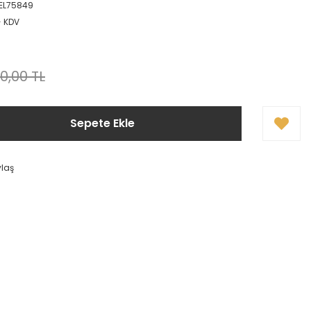
EL75849
+ KDV
0,00 TL
Sepete Ekle
ylaş