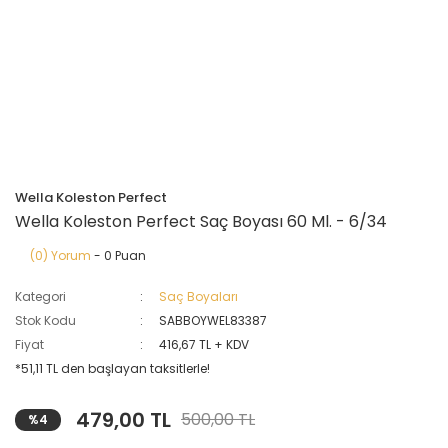
Wella Koleston Perfect
Wella Koleston Perfect Saç Boyası 60 Ml. - 6/34
(0) Yorum
- 0 Puan
Kategori
Saç Boyaları
Stok Kodu
SABBOYWEL83387
Fiyat
416,67 TL + KDV
*51,11 TL den başlayan taksitlerle!
479,00 TL
500,00 TL
%4