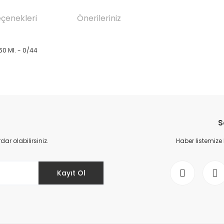
eçenekleri
Önerileriniz
0 Ml. - 0/44
da yetersiz gördüğünüz noktaları öneri formunu kullanarak tarafımıza il
Bu ürüne ilk yorumu siz yapın!
S
Yorum Yaz
r olabilirsiniz.
Haber listemize
Kayıt Ol