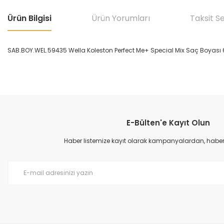
Ürün Bilgisi
Ürün Yorumları
Taksit S
SAB.BOY.WEL.59435 Wella Koleston Perfect Me+ Special Mix Saç Boyası 6
Bu ürünün fiyat bilgisi, resim, ürün açıklamalarında ve diğer konular
Görüş ve önerileriniz için teşekkür ederiz.
E-Bülten'e Kayıt Olun
Ürün resmi kalitesiz, bozuk veya görüntülenemiyor.
Ürün açıklamasında eksik bilgiler bulunuyor.
Haber listemize kayıt olarak kampanyalardan, haberda
Ürün bilgilerinde hatalar bulunuyor.
Ürün fiyatı diğer sitelerden daha pahalı.
Bu ürüne benzer farklı alternatifler olmalı.