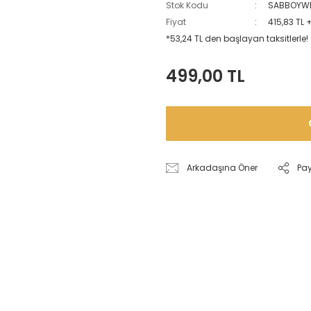
Stok Kodu
SABBOYW
Fiyat
415,83 TL 
*53,24 TL den başlayan taksitlerle!
499,00 TL
Arkadaşına Öner
Pa