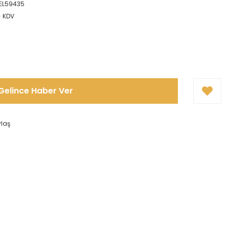
EL59435
+ KDV
Gelince Haber Ver
ylaş