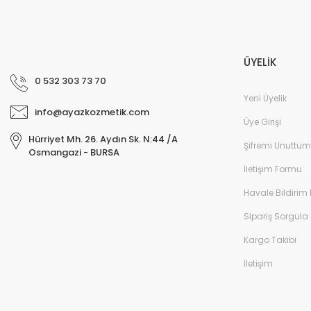
ÜYELİK
0 532 303 73 70
Yeni Üyelik
info@ayazkozmetik.com
Üye Girişi
Hürriyet Mh. 26. Aydın Sk. N:44 /A
Şifremi Unuttum
Osmangazi - BURSA
İletişim Formu
Havale Bildirim
Sipariş Sorgula
Kargo Takibi
İletişim