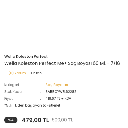
Wella Koleston Perfect
Wella Koleston Perfect Me+ Saç Boyası 60 Ml. - 7/18
(0) Yorum
- 0 Puan
Kategori
Saç Boyaları
Stok Kodu
SABBOYWEL62282
Fiyat
416,67 TL + KDV
*51,11 TL den başlayan taksitlerle!
479,00 TL
500,00 TL
%4