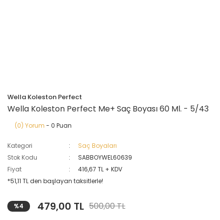
Wella Koleston Perfect
Wella Koleston Perfect Me+ Saç Boyası 60 Ml. - 5/43
(0) Yorum
- 0 Puan
Kategori
Saç Boyaları
Stok Kodu
SABBOYWEL60639
Fiyat
416,67 TL + KDV
*51,11 TL den başlayan taksitlerle!
479,00 TL
500,00 TL
%4