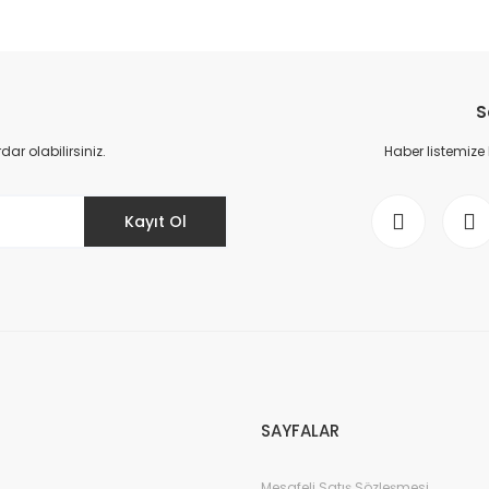
da yetersiz gördüğünüz noktaları öneri formunu kullanarak tarafımıza il
Bu ürüne ilk yorumu siz yapın!
S
Yorum Yaz
r olabilirsiniz.
Haber listemize
Kayıt Ol
Gönder
SAYFALAR
Mesafeli Satış Sözleşmesi