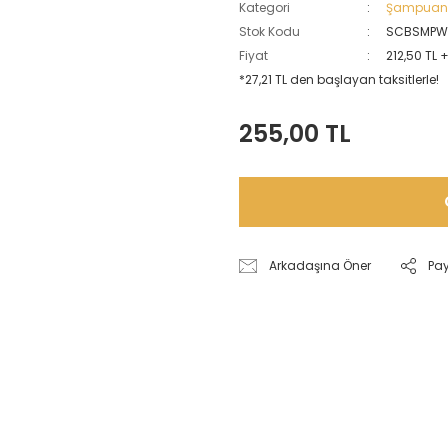
Kategori
Şampua
Stok Kodu
SCBSMPW
Fiyat
212,50 TL 
*27,21 TL den başlayan taksitlerle!
255,00 TL
Arkadaşına Öner
Pa