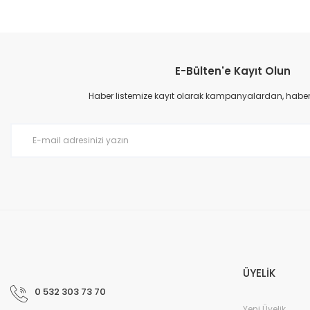
Bu ürünün fiyat bilgisi, resim, ürün açıklamalarında ve diğer konular
Görüş ve önerileriniz için teşekkür ederiz.
E-Bülten'e Kayıt Olun
Ürün resmi kalitesiz, bozuk veya görüntülenemiyor.
Ürün açıklamasında eksik bilgiler bulunuyor.
Haber listemize kayıt olarak kampanyalardan, haberda
Ürün bilgilerinde hatalar bulunuyor.
Ürün fiyatı diğer sitelerden daha pahalı.
Bu ürüne benzer farklı alternatifler olmalı.
ÜYELİK
0 532 303 73 70
Yeni Üyelik