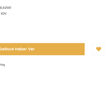
n
EL42581
+ KDV
Gelince Haber Ver
ylaş