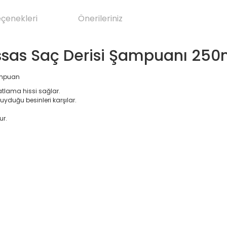
eçenekleri
Önerileriniz
ssas Saç Derisi Şampuanı 250
ampuan
atlama hissi sağlar.
yduğu besinleri karşılar.
ur.