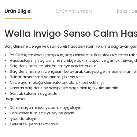
Ürün Bilgisi
Ürün Yorumları
Taksit S
Wella Invigo Senso Calm Ha
Saç derisine denge ve uzun süreli hassasiyetten koruma sağlayan ş
​Parfüm içermeyen şampuan, saç derisindeki kaşıntıyı azaltarak rah
Hassaslaşmış saç derisine nazikçe bakım yapar ve günlük ihtiyaç du
Saç derisindeki tahrişi önlemeye yardımcı olur.
Saç derisinin nem dengesini koruyarak kuruyup gerilmesine mani ol
Rahatlamış, ferah ve arınmış bir his verir.
Cilde uyumluluğu dermatolojik olarak test edilmiştir.
Hassas saç derisine sahip tüm saç tipleri için kullanılabilir.
Günlük kulanım uygundur.​
Uygulama
​Nemli saça masaj yaparak uygulayın.
Köpürterek tüm saç yüzeyine yayın.
İyice durulayın.
Gerekirse işlemi tekrarlayın.