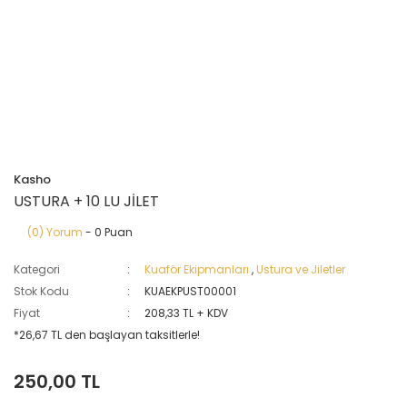
Kasho
USTURA + 10 LU JİLET
(0) Yorum
- 0 Puan
Kategori
Kuaför Ekipmanları
,
Ustura ve Jiletler
Stok Kodu
KUAEKPUST00001
Fiyat
208,33 TL + KDV
*26,67 TL den başlayan taksitlerle!
250,00 TL