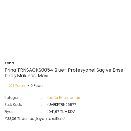
Trina
Trina TRNSACKS0054 Blue- Profesyonel Saç ve Ense
Tıraş Makinesi Mavi
(0) Yorum
- 0 Puan
Kategori
Kuaför Ekipmanları
Stok Kodu
KUAEKPTRN26577
Fiyat
1.041,67 TL + KDV
*133,36 TL den başlayan taksitlerle!