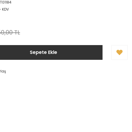
T01184
+ KDV
0,00 TL
Sepete Ekle
ylaş