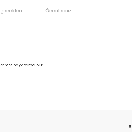
eçenekleri
Önerileriniz
tlenmesine yardımcı olur.
da yetersiz gördüğünüz noktaları öneri formunu kullanarak tarafımıza il
Bu ürüne ilk yorumu siz yapın!
S