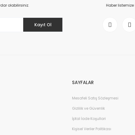
Yorum Yaz
r olabilirsiniz.
Haber listemize
Kayıt Ol
Gönder
SAYFALAR
Mesafeli Satış Sözleşmesi
Gizlilik ve Güvenlik
İptal İade Koşullari
Kişisel Veriler Politikası