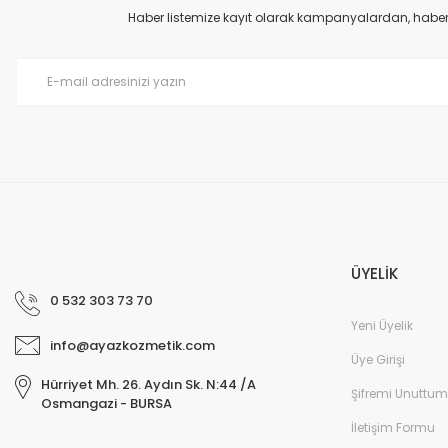
Ürün açıklamasında eksik bilgiler bulunuyor.
Haber listemize kayıt olarak kampanyalardan, haberda
Ürün bilgilerinde hatalar bulunuyor.
Ürün fiyatı diğer sitelerden daha pahalı.
Bu ürüne benzer farklı alternatifler olmalı.
ÜYELİK
0 532 303 73 70
Yeni Üyelik
info@ayazkozmetik.com
Üye Girişi
Hürriyet Mh. 26. Aydın Sk. N:44 /A
Şifremi Unuttum
Osmangazi - BURSA
İletişim Formu