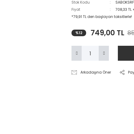
Stok Kodu
SABOKSRF
Fiyat
708,33 TL 
*79,91 TL den başlayan taksitlerle!
749,00 TL
85
%12
Arkadaşına Öner
Pa