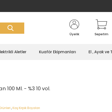
Üyelik
Sepetim
lektrikli Aletler
Kuaför Ekipmanları
El , Ayak ve
an 100 Ml. - %3 10 vol.
Ürünleri
,
Kaş Kirpik Boyaları