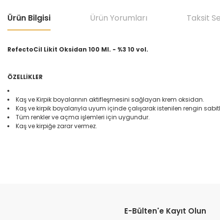
Ürün Bilgisi
Ürün Yorumları
Taksit S
RefectoCil Likit Oksidan 100 Ml. - %3 10 vol.
ÖZELLİKLER
Kaş ve Kirpik boyalarının aktifleşmesini sağlayan krem oksidan.
Kaş ve kirpik boyalarıyla uyum içinde çalışarak istenilen rengin sabi
Tüm renkler ve açma işlemleri için uygundur.
Kaş ve kirpiğe zarar vermez.
Bu ürünün fiyat bilgisi, resim, ürün açıklamalarında ve diğer konular
Görüş ve önerileriniz için teşekkür ederiz.
E-Bülten'e Kayıt Olun
Ürün resmi kalitesiz, bozuk veya görüntülenemiyor.