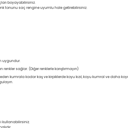
ları boyayabilirsiniz.
 renk tonunu saç rengine uyumlu hale getirebilirsiniz.
çin uygundur.
n renkler sağlar. (Diğer renklerle karıştırmayın)
eden kumrala kadar kaş ve kirpiklerde koyu kızıl, koyu kumral ve daha koyu k
gulayın.
kullanabilirsiniz.
malıdır.