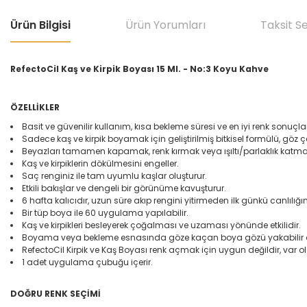
Ürün Bilgisi
Ürün Yorumları
Taksit S
RefectoCil Kaş ve Kirpik Boyası 15 Ml. - No:3 Koyu Kahve
ÖZELLİKLER
Basit ve güvenilir kullanım, kısa bekleme süresi ve en iyi renk sonuçlar
Sadece kaş ve kirpik boyamak için geliştirilmiş bitkisel formülü, göz 
Beyazları tamamen kapamak, renk kırmak veya ışıltı/parlaklık katmak
Kaş ve kirpiklerin dökülmesini engeller.
Saç renginiz ile tam uyumlu kaşlar oluşturur.
Etkili bakışlar ve dengeli bir görünüme kavuşturur.
6 hafta kalıcıdır, uzun süre akıp rengini yitirmeden ilk günkü canlılığın
Bir tüp boya ile 60 uygulama yapılabilir.
Kaş ve kirpikleri besleyerek çoğalması ve uzaması yönünde etkilidir.
Boyama veya bekleme esnasında göze kaçan boya gözü yakabilir ancak 
RefectoCil Kirpik ve Kaş Boyası renk açmak için uygun değildir, var o
1 adet uygulama çubuğu içerir.
DOĞRU RENK SEÇİMİ