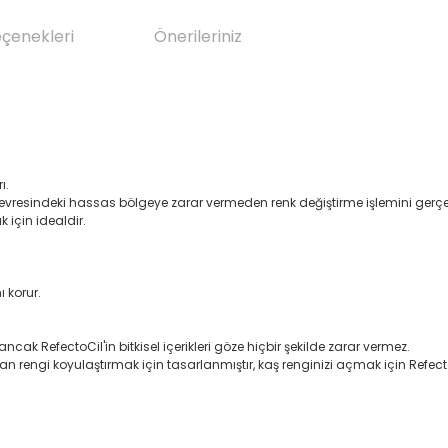
eçenekleri
Önerileriniz
ı.
çevresindeki hassas bölgeye zarar vermeden renk değiştirme işlemini gerçekl
 için idealdir.
ı korur.
RefectoCil'in bitkisel içerikleri göze hiçbir şekilde zarar vermez.
lan rengi koyulaştırmak için tasarlanmıştır, kaş renginizi açmak için Refe