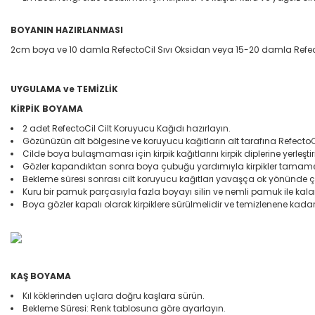
BOYANIN HAZIRLANMASI
2cm boya ve 10 damla RefectoCil Sıvı Oksidan veya 15-20 damla Refect
UYGULAMA ve TEMİZLİK
KİRPİK BOYAMA
2 adet RefectoCil Cilt Koruyucu Kağıdı hazırlayın.
Gözünüzün alt bölgesine ve koruyucu kağıtların alt tarafına RefectoC
Cilde boya bulaşmaması için kirpik kağıtlarını kirpik diplerine yerleştir
Gözler kapandıktan sonra boya çubuğu yardımıyla kirpikler tamam
Bekleme süresi sonrası cilt koruyucu kağıtları yavaşça ok yönünde çı
Kuru bir pamuk parçasıyla fazla boyayı silin ve nemli pamuk ile kalan
Boya gözler kapalı olarak kirpiklere sürülmelidir ve temizlenene kadar
KAŞ BOYAMA
Kıl köklerinden uçlara doğru kaşlara sürün.
Bekleme Süresi: Renk tablosuna göre ayarlayın.