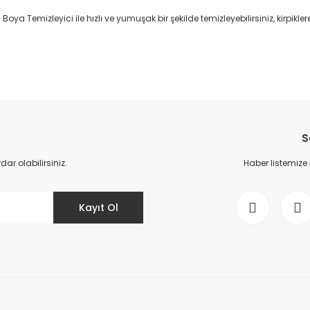
ya Temizleyici ile hızlı ve yumuşak bir şekilde temizleyebilirsiniz, kirpikle
da yetersiz gördüğünüz noktaları öneri formunu kullanarak tarafımıza il
Bu ürüne ilk yorumu siz yapın!
S
Yorum Yaz
r olabilirsiniz.
Haber listemize
Kayıt Ol
Gönder