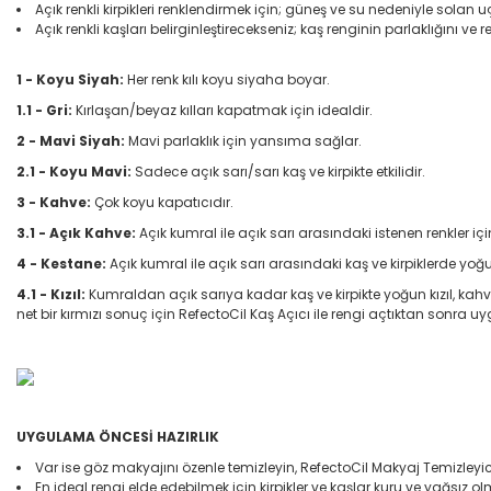
Açık renkli kirpikleri renklendirmek için; güneş ve su nedeniyle solan uç
Açık renkli kaşları belirginleştirecekseniz; kaş renginin parlaklığını ve
1 - Koyu Siyah:
Her renk kılı koyu siyaha boyar.
1.1 - Gri:
Kırlaşan/beyaz kılları kapatmak için idealdir.
2 - Mavi Siyah:
Mavi parlaklık için yansıma sağlar.
2.1 - Koyu Mavi:
Sadece açık sarı/sarı kaş ve kirpikte etkilidir.
3 - Kahve:
Çok koyu kapatıcıdır.
3.1 - Açık Kahve:
Açık kumral ile açık sarı arasındaki istenen renkler i
4 - Kestane:
Açık kumral ile açık sarı arasındaki kaş ve kirpiklerde yoğu
4.1 - Kızıl:
Kumraldan açık sarıya kadar kaş ve kirpikte yoğun kızıl, kahv
net bir kırmızı sonuç için RefectoCil Kaş Açıcı ile rengi açtıktan sonra uy
UYGULAMA ÖNCESİ HAZIRLIK
Var ise göz makyajını özenle temizleyin, RefectoCil Makyaj Temizleyici 
En ideal rengi elde edebilmek için kirpikler ve kaşlar kuru ve yağsız ol