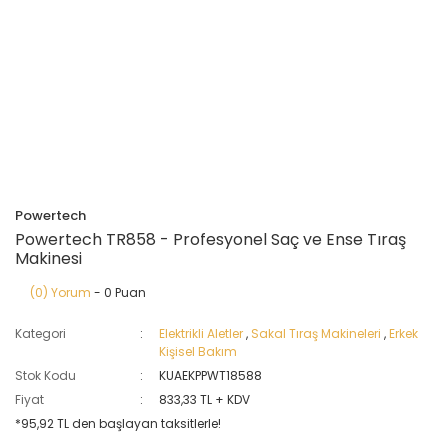
Powertech
Powertech TR858 - Profesyonel Saç ve Ense Tıraş
Makinesi
(0) Yorum
- 0 Puan
Kategori
Elektrikli Aletler
,
Sakal Tıraş Makineleri
,
Erkek
Kişisel Bakım
Stok Kodu
KUAEKPPWT18588
Fiyat
833,33 TL + KDV
*95,92 TL den başlayan taksitlerle!