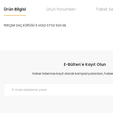
Ürün Bilgisi
Ürün Yorumları
Taksit S
PERÇEM SAÇ KÖPÜĞÜ 5 HOLD STYLE 500 ML
Bu ürünün fiyat bilgisi, resim, ürün açıklamalarında ve diğer konular
Görüş ve önerileriniz için teşekkür ederiz.
E-Bülten'e Kayıt Olun
Ürün resmi kalitesiz, bozuk veya görüntülenemiyor.
Ürün açıklamasında eksik bilgiler bulunuyor.
Haber listemize kayıt olarak kampanyalardan, haberda
Ürün bilgilerinde hatalar bulunuyor.
Ürün fiyatı diğer sitelerden daha pahalı.
Bu ürüne benzer farklı alternatifler olmalı.