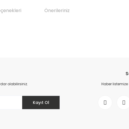
eçenekleri
Önerileriniz
da yetersiz gördüğünüz noktaları öneri formunu kullanarak tarafımıza il
Bu ürüne ilk yorumu siz yapın!
S
Yorum Yaz
r olabilirsiniz.
Haber listemize
Kayıt Ol