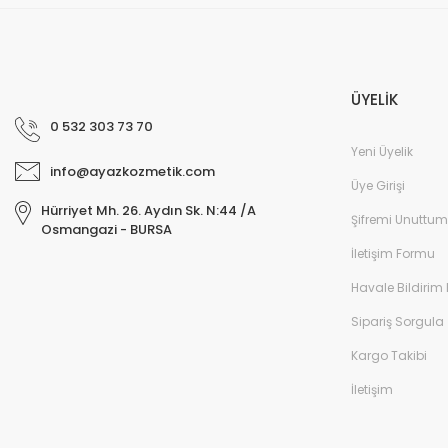
ÜYELİK
0 532 303 73 70
Yeni Üyelik
info@ayazkozmetik.com
Üye Girişi
Hürriyet Mh. 26. Aydın Sk. N:44 /A
Şifremi Unuttum
Osmangazi - BURSA
İletişim Formu
Havale Bildirim
Sipariş Sorgula
Kargo Takibi
İletişim