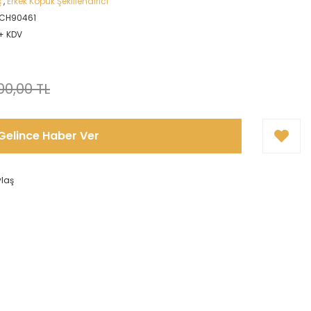
ş
,
Erkek Köpük Şekillendirici
CH90461
 + KDV
00,00 TL
Gelince Haber Ver
ylaş