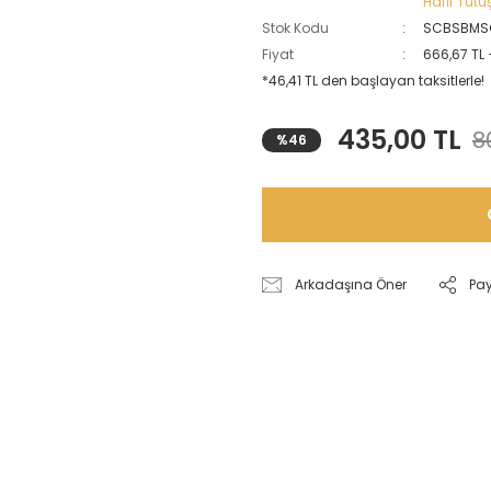
Hafif Tutu
Stok Kodu
SCBSBMS
Fiyat
666,67 TL
*46,41 TL den başlayan taksitlerle!
435,00 TL
8
%46
Arkadaşına Öner
Pa