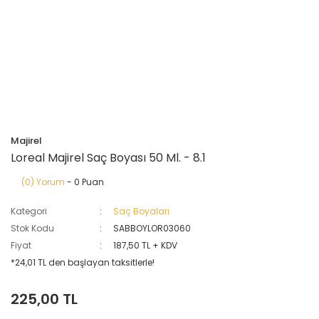
Majirel
Loreal Majirel Saç Boyası 50 Ml. - 8.1
(0) Yorum
- 0 Puan
Kategori
Saç Boyaları
Stok Kodu
SABBOYLOR03060
Fiyat
187,50 TL + KDV
*24,01 TL den başlayan taksitlerle!
225,00 TL