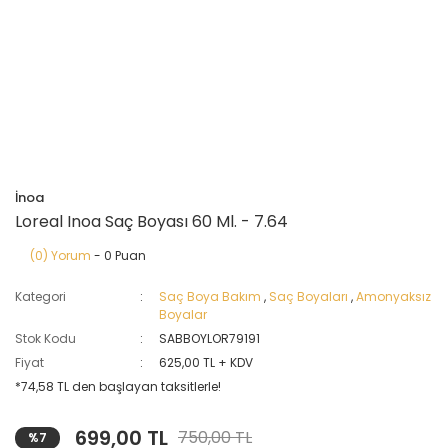
İnoa
Loreal Inoa Saç Boyası 60 Ml. - 7.64
(0) Yorum
- 0 Puan
Kategori
Saç Boya Bakım
,
Saç Boyaları
,
Amonyaksız
Boyalar
Stok Kodu
SABBOYLOR79191
Fiyat
625,00 TL + KDV
*74,58 TL den başlayan taksitlerle!
699,00 TL
750,00 TL
%7