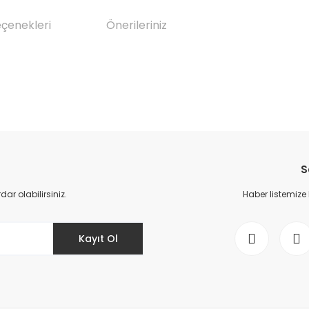
eçenekleri
Önerileriniz
da yetersiz gördüğünüz noktaları öneri formunu kullanarak tarafımıza il
Bu ürüne ilk yorumu siz yapın!
S
Yorum Yaz
r olabilirsiniz.
Haber listemize
Kayıt Ol