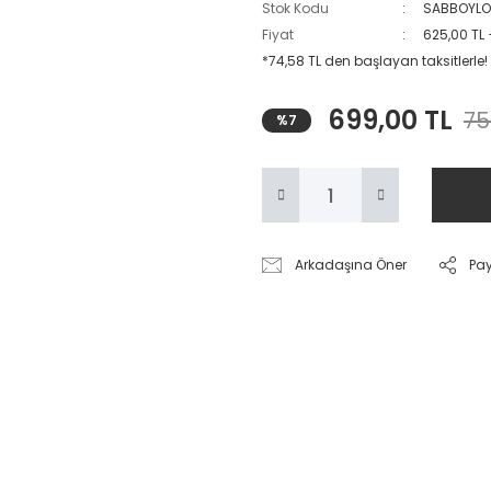
Stok Kodu
SABBOYL
Fiyat
625,00 TL
*74,58 TL den başlayan taksitlerle!
699,00 TL
75
%7
Arkadaşına Öner
Pa