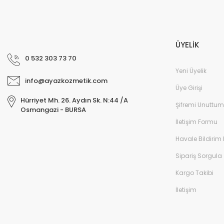
ÜYELİK
0 532 303 73 70
Yeni Üyelik
info@ayazkozmetik.com
Üye Girişi
Hürriyet Mh. 26. Aydın Sk. N:44 /A
Şifremi Unuttum
Osmangazi - BURSA
İletişim Formu
Havale Bildirim
Sipariş Sorgula
Kargo Takibi
İletişim