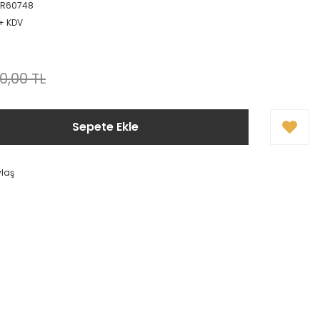
OR60748
 + KDV
0,00 TL
Sepete Ekle
ylaş