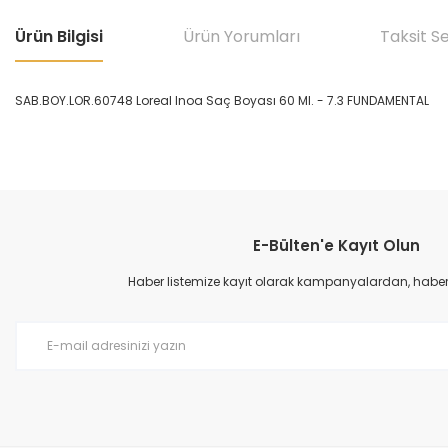
Ürün Bilgisi
Ürün Yorumları
Taksit S
SAB.BOY.LOR.60748 Loreal Inoa Saç Boyası 60 Ml. - 7.3 FUNDAMENTAL
Bu ürünün fiyat bilgisi, resim, ürün açıklamalarında ve diğer konular
Görüş ve önerileriniz için teşekkür ederiz.
E-Bülten'e Kayıt Olun
Ürün resmi kalitesiz, bozuk veya görüntülenemiyor.
Ürün açıklamasında eksik bilgiler bulunuyor.
Haber listemize kayıt olarak kampanyalardan, haberda
Ürün bilgilerinde hatalar bulunuyor.
Ürün fiyatı diğer sitelerden daha pahalı.
Bu ürüne benzer farklı alternatifler olmalı.