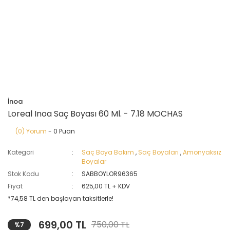
İnoa
Loreal Inoa Saç Boyası 60 Ml. - 7.18 MOCHAS
(0) Yorum
- 0 Puan
Kategori
Saç Boya Bakım
,
Saç Boyaları
,
Amonyaksız
Boyalar
Stok Kodu
SABBOYLOR96365
Fiyat
625,00 TL + KDV
*74,58 TL den başlayan taksitlerle!
699,00 TL
750,00 TL
%7