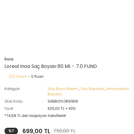
İnoa
Loreal Inoa Saç Boyası 60 Ml. - 7.0 FUND
(0) Yorum
- 0 Puan
Kategori
Saç Boya Bakım
,
Saç Boyaları
,
Amonyaksız
Boyalar
Stok Kodu
SABBOYLOR91816
Fiyat
625,00 TL + KDV
*74,58 TL den başlayan taksitlerle!
699,00 TL
750,00 TL
%7