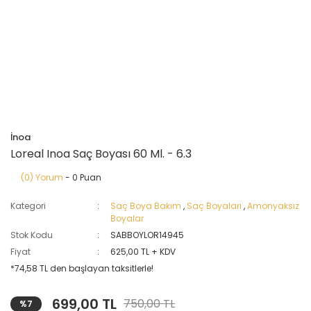
İnoa
Loreal Inoa Saç Boyası 60 Ml. - 6.3
(0) Yorum
- 0 Puan
Kategori
Saç Boya Bakım
,
Saç Boyaları
,
Amonyaksız
Boyalar
Stok Kodu
SABBOYLOR14945
Fiyat
625,00 TL + KDV
*74,58 TL den başlayan taksitlerle!
699,00 TL
750,00 TL
%7