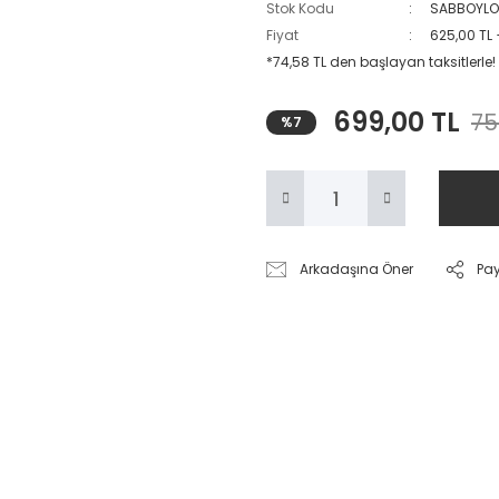
Stok Kodu
SABBOYLO
Fiyat
625,00 TL
*74,58 TL den başlayan taksitlerle!
699,00 TL
75
%7
Arkadaşına Öner
Pa