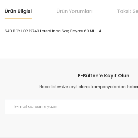
Ürün Bilgisi
Ürün Yorumları
Taksit S
SAB.BOY.LOR.12743 Loreal Inoa Saç Boyası 60 Ml. - 4
Bu ürünün fiyat bilgisi, resim, ürün açıklamalarında ve diğer konular
Görüş ve önerileriniz için teşekkür ederiz.
E-Bülten'e Kayıt Olun
Ürün resmi kalitesiz, bozuk veya görüntülenemiyor.
Ürün açıklamasında eksik bilgiler bulunuyor.
Haber listemize kayıt olarak kampanyalardan, haberda
Ürün bilgilerinde hatalar bulunuyor.
Ürün fiyatı diğer sitelerden daha pahalı.
Bu ürüne benzer farklı alternatifler olmalı.