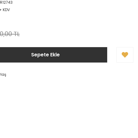
R12743
 + KDV
0,00 TL
Sepete Ekle
ylaş