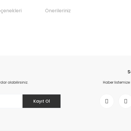
eçenekleri
Önerileriniz
da yetersiz gördüğünüz noktaları öneri formunu kullanarak tarafımıza il
Bu ürüne ilk yorumu siz yapın!
S
Yorum Yaz
r olabilirsiniz.
Haber listemize
Kayıt Ol