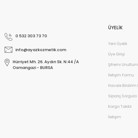
ÜYELİK
0 532 303 73 70
Yeni Üyelik
info@ayazkozmetik.com
Üye Girişi
Hürriyet Mh. 26. Aydın Sk. N:44 /A
Şifremi Unuttum
Osmangazi - BURSA
İletişim Formu
Havale Bildirim
Sipariş Sorgula
Kargo Takibi
İletişim