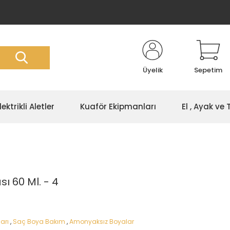
Üyelik
Sepetim
lektrikli Aletler
Kuaför Ekipmanları
El , Ayak ve
ı 60 Ml. - 4
arı
,
Saç Boya Bakım
,
Amonyaksız Boyalar