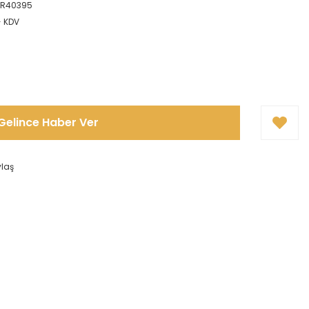
OR40395
+ KDV
Gelince Haber Ver
ylaş