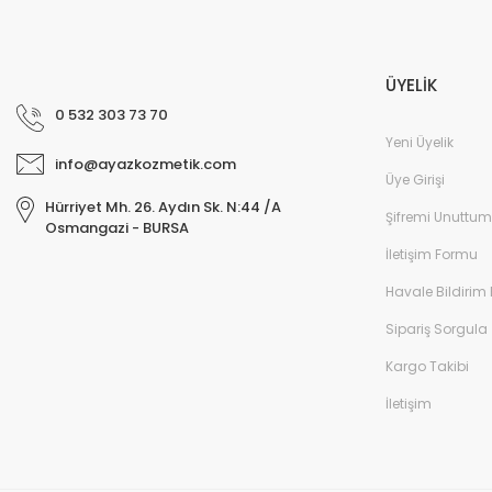
ÜYELİK
0 532 303 73 70
Yeni Üyelik
info@ayazkozmetik.com
Üye Girişi
Hürriyet Mh. 26. Aydın Sk. N:44 /A
Şifremi Unuttum
Osmangazi - BURSA
İletişim Formu
Havale Bildirim
Sipariş Sorgula
Kargo Takibi
İletişim