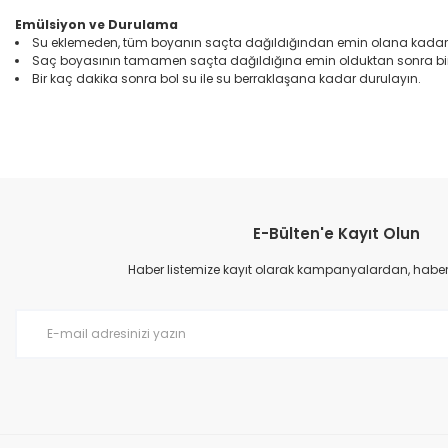
Emülsiyon ve Durulama
Su eklemeden, tüm boyanın saçta dağıldığından emin olana kadar
Saç boyasının tamamen saçta dağıldığına emin olduktan sonra bi
Bir kaç dakika sonra bol su ile su berraklaşana kadar durulayın.
Bu ürünün fiyat bilgisi, resim, ürün açıklamalarında ve diğer konular
Görüş ve önerileriniz için teşekkür ederiz.
E-Bülten'e Kayıt Olun
Ürün resmi kalitesiz, bozuk veya görüntülenemiyor.
Ürün açıklamasında eksik bilgiler bulunuyor.
Haber listemize kayıt olarak kampanyalardan, haberda
Ürün bilgilerinde hatalar bulunuyor.
Ürün fiyatı diğer sitelerden daha pahalı.
Bu ürüne benzer farklı alternatifler olmalı.