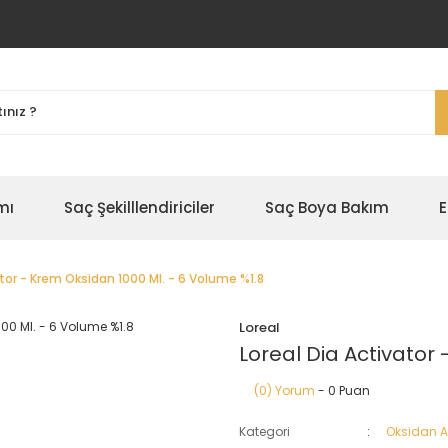
mı
Saç Şekilllendiriciler
Saç Boya Bakım
E
ator - Krem Oksidan 1000 Ml. - 6 Volume %1.8
Loreal
Loreal Dia Activator
(0) Yorum
- 0 Puan
Kategori
Oksidan Ak