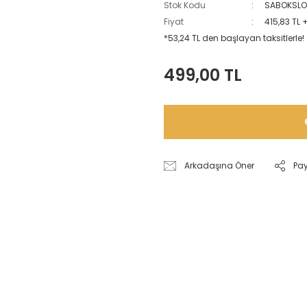
Stok Kodu
SABOKSL
Fiyat
415,83 TL 
*53,24 TL den başlayan taksitlerle!
499,00 TL
Arkadaşına Öner
Pa