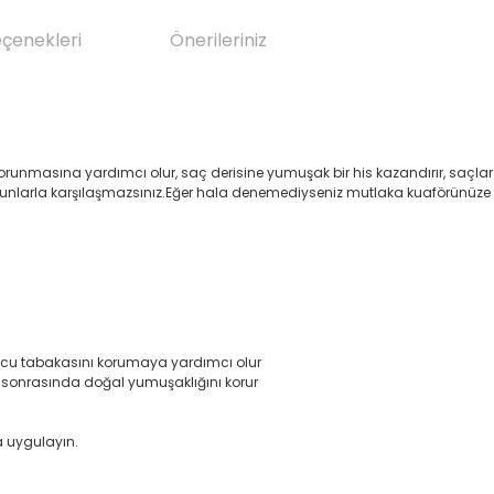
eçenekleri
Önerileriniz
ın korunmasına yardımcı olur, saç derisine yumuşak bir his kazandırır, saç
sorunlarla karşılaşmazsınız.Eğer hala denemediyseniz mutlaka kuaförünüze 
uyucu tabakasını korumaya yardımcı olur
sonrasında doğal yumuşaklığını korur
a uygulayın.