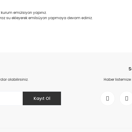
 kurum emülsiyon yapınız.
raz su ekleyerek emilsüyon yapmaya devam ediniz.
da yetersiz gördüğünüz noktaları öneri formunu kullanarak tarafımıza il
Bu ürüne ilk yorumu siz yapın!
S
Yorum Yaz
r olabilirsiniz.
Haber listemize
Kayıt Ol