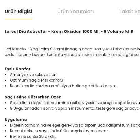
Ürün Bilgisi
Ürün Yorumları
Taksit S
Loreal Dia Activator - Krem Oksidan 1000 Ml. - 6 Volume %1.8
İleri teknolojili Yağ İletim Sistemi ile saçın doğal koruyucu tabakasın
uzdur; saçınız boyanırken koku ve baş derisinin rahatsız olması gibi 
Eşsiz Konfor
Amonyak ve kokuya son
Optimum saç derisi konforu
Kendi kendine hızlıca emülsiyon haline gelebilen karışım
Saç Teline Gösterilen Özen
Saç telinin doğal lipit ve amino asit seviyesini ve saçın doğal kor
9 Uygulamadan sonra yapılan instrümental teste göre saçlar boya 
Uygulama
Diplerin tamamına ve eğer gerekiyorsa dipten uca karışımı tüm saç
Kremsi dokusu sayesinde ürün saçı kolayca kavrar
Bekleme süresi 35 dk'dır.